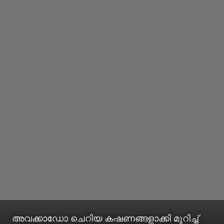
അവക്കാഡോ ചെറിയ കഷണങ്ങളാക്കി മുറിച്ച്