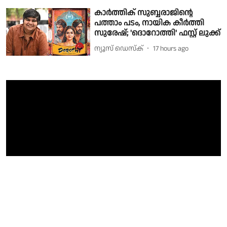
കാർത്തിക് സുബ്ബരാജിന്റെ
പത്താം പടം, നായിക കീർത്തി
സുരേഷ്; 'ദൊറോത്തി' ഫസ്റ്റ് ലുക്ക്
ന്യൂസ് ഡെസ്ക്
17 hours ago