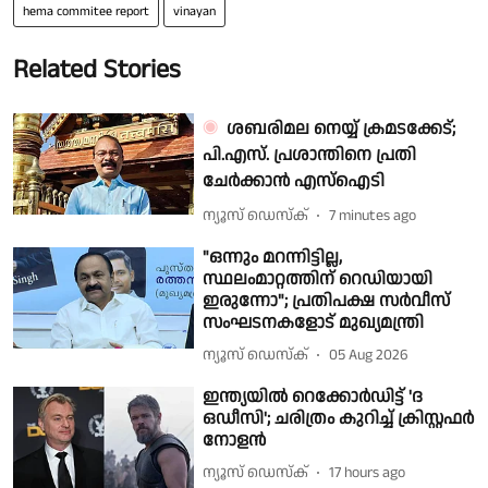
hema commitee report
vinayan
Related Stories
ശബരിമല നെയ്യ് ക്രമടക്കേട്;
പി.എസ്. പ്രശാന്തിനെ പ്രതി
ചേർക്കാൻ എസ്ഐടി
ന്യൂസ് ഡെസ്ക്
7 minutes ago
"ഒന്നും മറന്നിട്ടില്ല,
സ്ഥലംമാറ്റത്തിന് റെഡിയായി
ഇരുന്നോ"; പ്രതിപക്ഷ സർവീസ്
സംഘടനകളോട് മുഖ്യമന്ത്രി
ന്യൂസ് ഡെസ്ക്
05 Aug 2026
ഇന്ത്യയിൽ റെക്കോർഡിട്ട് 'ദ
ഒഡീസി'; ചരിത്രം കുറിച്ച് ക്രിസ്റ്റഫർ
നോളൻ
ന്യൂസ് ഡെസ്ക്
17 hours ago