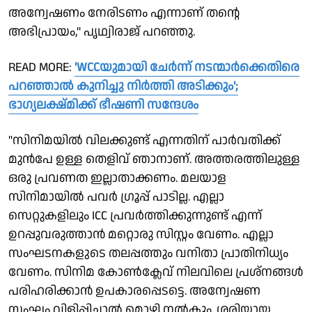
അന്വേഷണം നേരിടണം എന്നാണ് തന്റെ
അഭിപ്രായം," പൃഥ്വിരാജ് പറഞ്ഞു.
READ MORE:
'WCCയുമായി ചേർന്ന് നടന്മാർക്കെതിരെ
പറഞ്ഞാൽ കുനിച്ചു നിർത്തി അടിക്കും';
ഭാഗ്യലക്ഷ്മിക്ക് ഭീഷണി സന്ദേശം
"സിനിമയിൽ വിലക്കുണ്ട് എന്നതിന് പാർവതിക്ക്
മുൻപേ ഉള്ള തെളിവ് ഞാനാണ്. അത്തരത്തിലുള്ള
ഒരു പ്രവണത ഇല്ലാതാക്കണം. മലയാള
സിനിമായിൽ പവർ ഗ്രൂപ്പ് പാടില്ല. എല്ലാ
സെറ്റുകളിലും ICC പ്രവർത്തിക്കുന്നുണ്ട് എന്ന്
ഉറപ്പുവരുത്താൻ മറ്റൊരു സിസ്റ്റം വേണം. എല്ലാ
സംഘടനകളുടെ തലപ്പത്തും വനിതാ പ്രാതിനിധ്യം
വേണം. സിനിമ കോൺക്ലേവ് നിലവിലെ പ്രശ്നങ്ങൾ
പരിഹരിക്കാൻ ഉപകാരപ്പെടട്ടെ. അന്വേഷണ
സംഘം വിളിപ്പിച്ചാൽ മൊഴി നൽകും. ശരിയായ