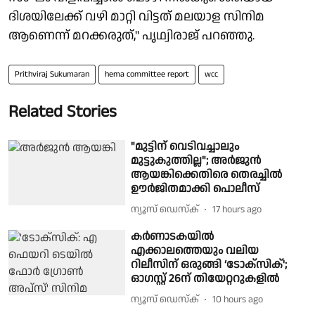
ദിശയിലേക്ക് വഴി മാറ്റി വിട്ടത് മലയാള സിനിമ
ആണെന്ന് മറക്കരുത്," പൃഥ്വിരാജ് പറഞ്ഞു.
Prithviraj Sukumaran
hema committee report
wcc
Related Stories
"മുട്ടിന് വെടിവച്ചാലും
മുട്ടുകുത്തില്ല"; അർജുൻ
ആയങ്കിക്കെതിരെ തെരച്ചിൽ
ഊർജിതമാക്കി പൊലീസ്
ന്യൂസ് ഡെസ്ക്
17 hours ago
കർണാടകയിൽ
എക്കാലത്തെയും വലിയ
റിലീസിന് ഒരുങ്ങി ‘ടോക്സിക്';
ഓഗസ്റ്റ് 26ന് തിയേറ്ററുകളിൽ
ന്യൂസ് ഡെസ്ക്
10 hours ago