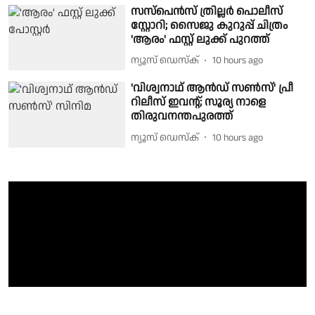
സസ്‌പെൻസ് ത്രില്ലർ പൊലീസ്
സ്റ്റോറി; സൈജു കുറുപ്പ് ചിത്രം
'ആരം' ഫസ്റ്റ് ലുക്ക് പുറത്ത്
ന്യൂസ് ഡെസ്ക്
10 hours ago
'വിശ്വനാഥ് ആൻഡ് സൺസ്' പ്രീ
റിലീസ് ഇവന്റ്; സൂര്യ നാളെ
തിരുവനന്തപുരത്ത്
ന്യൂസ് ഡെസ്ക്
10 hours ago