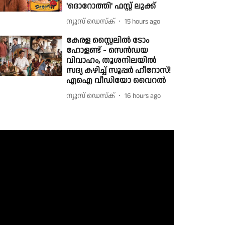
'ദൊറോത്തി' ഫസ്റ്റ് ലുക്ക്
ന്യൂസ് ഡെസ്ക്
15 hours ago
കേരള സ്റ്റൈലിൽ ടോം
ഹോളണ്ട് - സെൻഡയ
വിവാഹം, തൂശനിലയിൽ
സദ്യ കഴിച്ച് സൂപ്പർ ഹീറോസ്!
എഐ വീഡിയോ വൈറൽ
ന്യൂസ് ഡെസ്ക്
16 hours ago