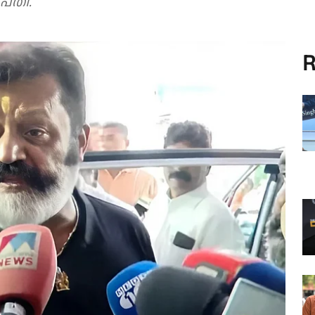
്തി.
R