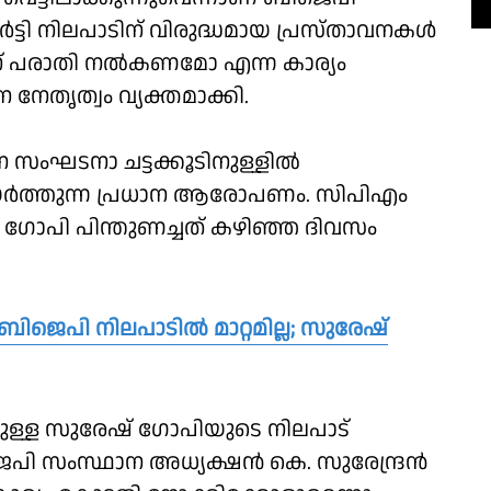
്ടി നിലപാടിന് വിരുദ്ധമായ പ്രസ്താവനകൾ
്തിന് പരാതി നൽകണമോ എന്ന കാര്യം
തൃത്വം വ്യക്തമാക്കി.
ാന സംഘടനാ ചട്ടക്കൂടിനുള്ളിൽ
 ഉയർത്തുന്ന പ്രധാന ആരോപണം. സിപിഎം
ോപി പിന്തുണച്ചത് കഴിഞ്ഞ ദിവസം
ബിജെപി നിലപാടിൽ മാറ്റമില്ല; സുരേഷ്
ലുള്ള സുരേഷ് ഗോപിയുടെ നിലപാട്
െപി സംസ്ഥാന അധ്യക്ഷൻ കെ. സുരേന്ദ്രൻ