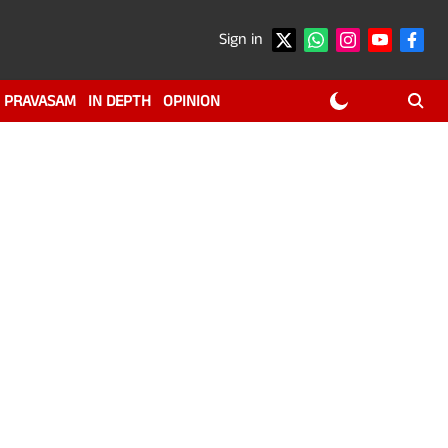
Sign in
PRAVASAM
IN DEPTH
OPINION