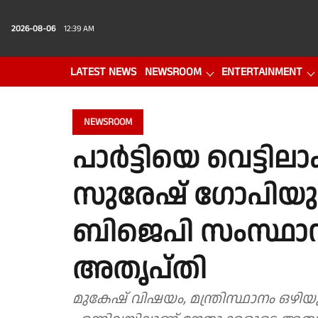
2026-08-06
12:39 AM
LATEST NEWS
NEWSROOM
ENTERTAINMENT
PHOTO GALLERY
VIDEO
NEWSROOM
പാർട്ടിയെ വെട്ടിലാക്
സുരേഷ് ഗോപിയു
ബിജെപി സംസ്ഥാന
അതൃപ്തി
മുകേഷ് വിഷയം, മന്ത്രിസ്ഥാനം ഒഴിയ