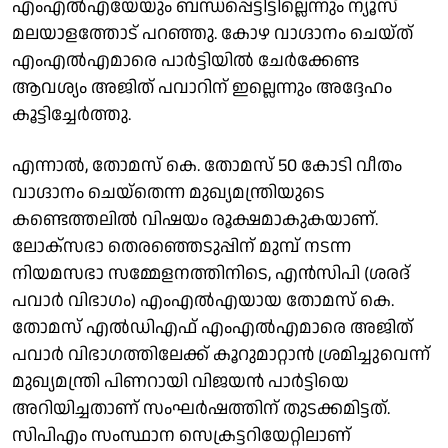
എംഎൽഎയേയും ബന്ധപ്പെട്ടിട്ടില്ലെന്നും ന്യൂസ്
മലയാളത്തോട് പറഞ്ഞു. കോഴ വാഗ്ദാനം ചെയ്ത്
എംഎൽഎമാരെ പാർട്ടിയിൽ ചേർക്കേണ്ട
ആവശ്യം അജിത് പവാറിന് ഇല്ലെന്നും അദ്ദേഹം
കൂട്ടിച്ചേർത്തു.
എന്നാൽ, തോമസ് കെ. തോമസ് 50 കോടി വീതം
വാഗ്ദാനം ചെയ്തെന്ന മുഖ്യമന്ത്രിയുടെ
കണ്ടെത്തലിൽ വിഷയം രൂക്ഷമാകുകയാണ്.
ലോക്സഭാ തെരഞ്ഞെടുപ്പിന് മുമ്പ് നടന്ന
നിയമസഭാ സമ്മേളനത്തിനിടെ, എൻസിപി (ശരദ്
പവാർ വിഭാഗം) എംഎൽഎയായ തോമസ് കെ.
തോമസ് എൽഡിഎഫ് എംഎൽഎമാരെ അജിത്
പവാർ വിഭാഗത്തിലേക്ക് കൂറുമാറ്റാൻ ശ്രമിച്ചുവെന്ന്
മുഖ്യമന്ത്രി പിണറായി വിജയൻ പാർട്ടിയെ
അറിയിച്ചതാണ് സംഘ‍‍ർഷത്തിന് തുടക്കമിട്ടത്.
സിപിഎം സംസ്ഥാന സെക്രട്ടറിയേറ്റിലാണ്