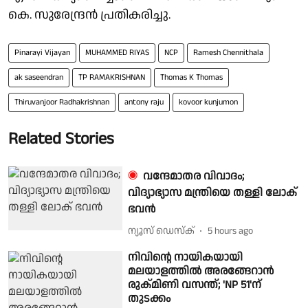
കെ. സുരേന്ദ്രൻ പ്രതികരിച്ചു.
Pinarayi Vijayan
MUHAMMED RIYAS
NCP
Ramesh Chennithala
ak saseendran
TP RAMAKRISHNAN
Thomas K Thomas
Thiruvanjoor Radhakrishnan
antony raju
kovoor kunjumon
Related Stories
വന്ദേമാതര വിവാദം;
വിദ്യാഭ്യാസ മന്ത്രിയെ തള്ളി ലോക്
ഭവൻ
ന്യൂസ് ഡെസ്ക്
5 hours ago
നിവിന്റെ നായികയായി
മലയാളത്തിൽ അരങ്ങേറാൻ
രുക്മിണി വസന്ത്; 'NP 51'ന്
തുടക്കം