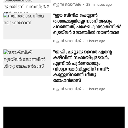
ന്യൂസ് ഡെസ്ക്
28 minutes ago
"ഈ സിനിമ ചെയ്യാൻ
താൽപ്പര്യമില്ലെന്നാണ് ആദ്യം
പറഞ്ഞത്, പക്ഷേ..."; 'ടോക്സിക്'
ട്രെയ്‌ലർ ലോഞ്ചിൽ നയൻതാര
ന്യൂസ് ഡെസ്ക്
2 hours ago
"യഷ് , ചുറ്റുമുള്ളവർ എന്റെ
കഴിവിൽ സംശയിച്ചപ്പോൾ,
എന്നില്‍ പൂര്‍ണമായും
വിശ്വാസമര്‍പ്പിച്ചതിന് നന്ദി";
കണ്ണുനിറഞ്ഞ് ഗീതു
മോഹൻദാസ്
ന്യൂസ് ഡെസ്ക്
3 hours ago