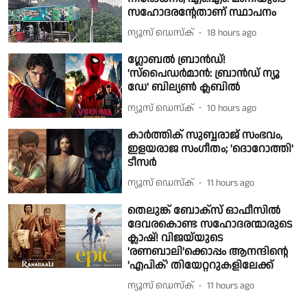
സഹോദരൻ്റേതാണ് സ്ഥാപനം
ന്യൂസ് ഡെസ്ക്
18 hours ago
ഗ്ലോബൽ ബ്രാൻഡ്!
'സ്പൈഡർമാൻ: ബ്രാൻഡ് ന്യൂ
ഡേ' ബില്യൺ ക്ലബിൽ
ന്യൂസ് ഡെസ്ക്
10 hours ago
കാർത്തിക് സുബ്ബരാജ് സംഭവം,
ഇളയരാജ സംഗീതം; 'ദൊറോത്തി'
ടീസർ
ന്യൂസ് ഡെസ്ക്
11 hours ago
തെലുങ്ക് ബോക്സ് ഓഫീസിൽ
ദേവരകൊണ്ട സഹോദരന്മാരുടെ
ക്ലാഷ്! വിജയ്‌യുടെ
'രണബാലി'ക്കൊപ്പം ആനന്ദിന്റെ
'എപിക്' തിയേറ്ററുകളിലേക്ക്
ന്യൂസ് ഡെസ്ക്
11 hours ago