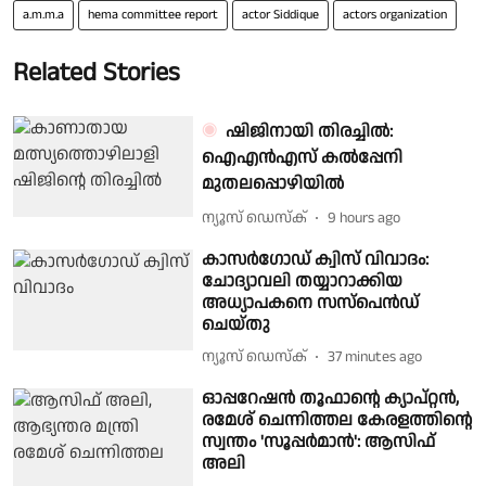
a.m.m.a
hema committee report
actor Siddique
actors organization
Related Stories
ഷിജിനായി തിരച്ചിൽ:
ഐഎൻഎസ് കൽപ്പേനി
മുതലപ്പൊഴിയിൽ
ന്യൂസ് ഡെസ്ക്
9 hours ago
കാസർഗോഡ് ക്വിസ് വിവാദം:
ചോദ്യാവലി തയ്യാറാക്കിയ
അധ്യാപകനെ സസ്പെൻഡ്
ചെയ്തു
ന്യൂസ് ഡെസ്ക്
37 minutes ago
ഓപ്പറേഷൻ തൂഫാന്റെ ക്യാപ്റ്റൻ,
രമേശ് ചെന്നിത്തല കേരളത്തിന്റെ
സ്വന്തം 'സൂപ്പർമാൻ': ആസിഫ്
അലി