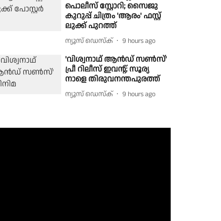
പൊലീസ് സ്റ്റോറി; സൈജു
കുറുപ്പ് ചിത്രം 'ആരം' ഫസ്റ്റ്
ലുക്ക് പുറത്ത്
ന്യൂസ് ഡെസ്ക്
9 hours ago
'വിശ്വനാഥ് ആൻഡ് സൺസ്'
പ്രീ റിലീസ് ഇവന്റ്; സൂര്യ
നാളെ തിരുവനന്തപുരത്ത്
ന്യൂസ് ഡെസ്ക്
9 hours ago