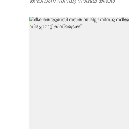
കരാറാണ് സിന്ധു നദീജല കരാര്‍