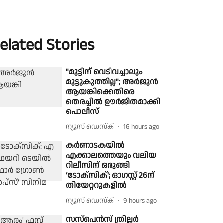
elated Stories
"മുട്ടിന് വെടിവച്ചാലും
മുട്ടുകുത്തില്ല"; അർജുൻ
ആയങ്കിക്കെതിരെ
തെരച്ചിൽ ഊർജിതമാക്കി
പൊലീസ്
ന്യൂസ് ഡെസ്ക്
16 hours ago
കർണാടകയിൽ
എക്കാലത്തെയും വലിയ
റിലീസിന് ഒരുങ്ങി
‘ടോക്സിക്'; ഓഗസ്റ്റ് 26ന്
തിയേറ്ററുകളിൽ
ന്യൂസ് ഡെസ്ക്
9 hours ago
സസ്‌പെൻസ് ത്രില്ലർ