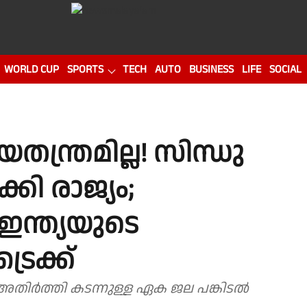
WORLD CUP
SPORTS
TECH
AUTO
BUSINESS
LIFE
SOCIAL
്ത്രമില്ല! സിന്ധു
്കി രാജ്യം;
ഇന്ത്യയുടെ
രൈക്ക്
 അതിര്‍ത്തി കടന്നുള്ള ഏക ജല പങ്കിടല്‍