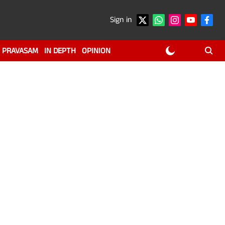
Sign in
PRAVASAM
IN DEPTH
OPINION