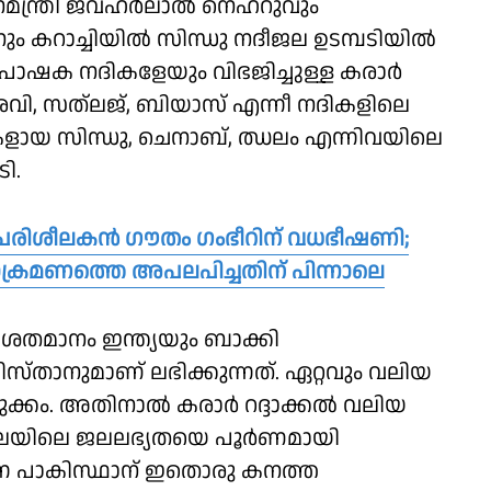
ാനമന്ത്രി ജവഹര്‍ലാല്‍ നെഹ്‌റുവും
ം കറാച്ചിയില്‍ സിന്ധു നദീജല ഉടമ്പടിയില്‍
 പോഷക നദികളേയും വിഭജിച്ചുള്ള കരാര്‍
 രവി, സത്‌ലജ്, ബിയാസ് എന്നീ നദികളിലെ
നദികളായ സിന്ധു, ചെനാബ്, ഝലം എന്നിവയിലെ
ി.
മുഖ്യ പരിശീലകൻ ഗൗതം ഗംഭീറിന് വധഭീഷണി;
്രമണത്തെ അപലപിച്ചതിന് പിന്നാലെ
 ശതമാനം ഇന്ത്യയും ബാക്കി
സ്താനുമാണ് ലഭിക്കുന്നത്. ഏറ്റവും വലിയ
കം. അതിനാല്‍ കരാര്‍ റദ്ദാക്കല്‍ വലിയ
മേഖലയിലെ ജലലഭ്യതയെ പൂര്‍ണമായി
‍ന്ന പാകിസ്ഥാന് ഇതൊരു കനത്ത