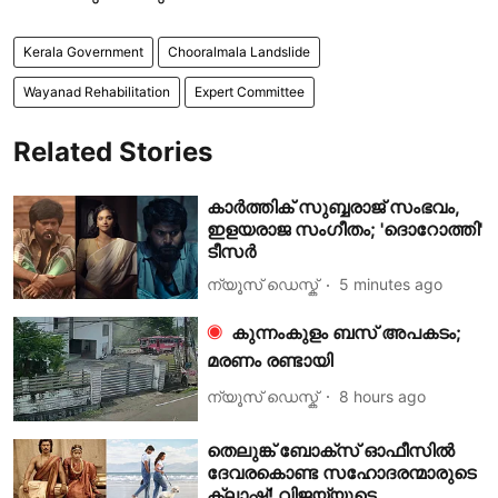
Kerala Government
Chooralmala Landslide
Wayanad Rehabilitation
Expert Committee
Related Stories
കാർത്തിക് സുബ്ബരാജ് സംഭവം,
ഇളയരാജ സംഗീതം; 'ദൊറോത്തി'
ടീസർ
ന്യൂസ് ഡെസ്ക്
5 minutes ago
കുന്നംകുളം ബസ് അപകടം;
മരണം രണ്ടായി
ന്യൂസ് ഡെസ്ക്
8 hours ago
തെലുങ്ക് ബോക്സ് ഓഫീസിൽ
ദേവരകൊണ്ട സഹോദരന്മാരുടെ
ക്ലാഷ്! വിജയ്‌യുടെ