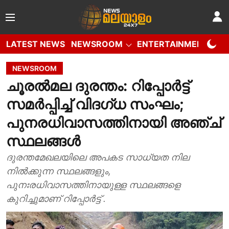
LATEST NEWS
NEWSROOM
ENTERTAINMENT
W
NEWSROOM
ചൂരൽമല ദുരന്തം: റിപ്പോർട്ട്
സമർപ്പിച്ച് വിദഗ്ധ സംഘം;
പുനരധിവാസത്തിനായി അഞ്ച്
സ്ഥലങ്ങള്‍
ദുരന്തമേഖലയിലെ അപകട സാധ്യത നില
നിൽക്കുന്ന സ്ഥലങ്ങളും,
പുനഃരധിവാസത്തിനായുള്ള സ്ഥലങ്ങളെ
കുറിച്ചുമാണ് റിപ്പോർട്ട്‌ .