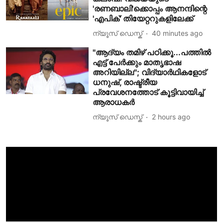
'രണബാലി'ക്കൊപ്പം ആനന്ദിന്റെ
'എപിക്' തിയേറ്ററുകളിലേക്ക്
ന്യൂസ് ഡെസ്ക്
40 minutes ago
"ആദ്യം തമിഴ് പഠിക്കൂ...പത്തിൽ
എട്ട് പേർക്കും മാതൃഭാഷ
അറിയില്ല"; വിദ്യാർഥികളോട്
ധനുഷ്, രാഷ്ട്രീയ
പ്രവേശനത്തോട് കൂട്ടിവായിച്ച്
ആരാധകർ
ന്യൂസ് ഡെസ്ക്
2 hours ago