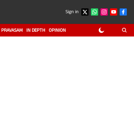
Sign in
PRAVASAM
IN DEPTH
OPINION