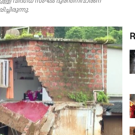
ുള്ള വിദഗ്ധ സംഘം ദുരന്തനിവാരണ
മർപ്പിച്ചിരുന്നു.
R