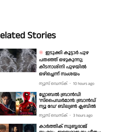
elated Stories
ഇടുക്കി കൂട്ടാർ പുഴ
പതഞ്ഞ് ഒഴുകുന്നു;
കീടനാശിനി പുഴയിൽ
ഒഴിച്ചെന്ന് സംശയം
ന്യൂസ് ഡെസ്ക്
10 hours ago
ഗ്ലോബൽ ബ്രാൻഡ്!
'സ്പൈഡർമാൻ: ബ്രാൻഡ്
ന്യൂ ഡേ' ബില്യൺ ക്ലബിൽ
ന്യൂസ് ഡെസ്ക്
3 hours ago
കാർത്തിക് സുബ്ബരാജ്