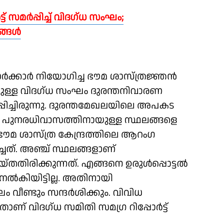
ട് സമർപ്പിച്ച് വിദഗ്ധ സംഘം;
ങള്‍
 സർക്കാർ നിയോഗിച്ച ഭൗമ ശാസ്ത്രജ്ഞന്‍
ുള്ള വിദഗ്ധ സംഘം ദുരന്തനിവാരണ
പ്പിച്ചിരുന്നു. ദുരന്തമേഖലയിലെ അപകട
ം, പുനരധിവാസത്തിനായുള്ള സ്ഥലങ്ങളെ
ശീയ ഭൗമ ശാസ്ത്ര കേന്ദ്രത്തിലെ ആറംഗ
ത്. അഞ്ച് സ്ഥലങ്ങളാണ്
രിക്കുന്നത്. എങ്ങനെ ഉരുള്‍പ്പൊട്ടല്‍
 നല്‍കിയിട്ടില്ല. അതിനായി
ം വീണ്ടും സന്ദർശിക്കും. വിവിധ
ാണ് വിദഗ്ധ സമിതി സമഗ്ര റിപ്പോർട്ട്