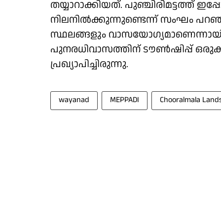
തയ്യാറാക്കിയത്. പുഞ്ചിരിമട്ടത്ത് 
നിലനില്‍ക്കുന്നുണ്ടെന്ന് സംഘം പറഞ
സ്ഥലങ്ങളും വാസയോഗ്യമാണെന്നായിര
പുനരധിവാസത്തിന് ടൗൺഷിപ്പ് ഒരുക
പ്രഖ്യാപിച്ചിരുന്നു.
wayanad
MEPPADI
Chooralmala Lands