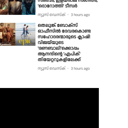
സംഭവം, ഇളയരാജ സംഗീതം;
'ദൊറോത്തി' ടീസർ
ന്യൂസ് ഡെസ്ക്
3 hours ago
തെലുങ്ക് ബോക്സ്
ഓഫീസിൽ ദേവരകൊണ്ട
സഹോദരന്മാരുടെ ക്ലാഷ്!
വിജയ്‌യുടെ
'രണബാലി'ക്കൊപ്പം
ആനന്ദിന്റെ 'എപിക്'
തിയേറ്ററുകളിലേക്ക്
ന്യൂസ് ഡെസ്ക്
3 hours ago