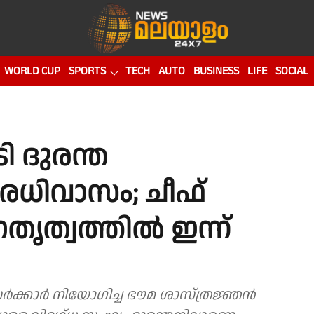
WORLD CUP
SPORTS
TECH
AUTO
BUSINESS
LIFE
SOCIAL
ി ദുരന്ത
ധിവാസം; ചീഫ്
േതൃത്വത്തിൽ ഇന്ന്
 സർക്കാർ നിയോഗിച്ച ഭൗമ ശാസ്ത്രജ്ഞന്‍