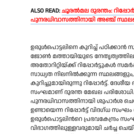
ALSO READ:
ചൂരൽമല ദുരന്തം: റിപ്പോർട്
പുനരധിവാസത്തിനായി അഞ്ച് സ്ഥലങ്
ഉരുൾപൊട്ടലിനെ കുറിച്ച് പഠിക്കാന്‍
ജോൺ മത്തായിയുടെ നേതൃത്വത്തില
അതോറിറ്റിയ്ക്ക് റിപ്പോർട്ടുകൾ സമർ
സാധ്യത നിലനിൽക്കുന്ന സ്ഥലങ്ങളു
കുറിച്ചുമായിരുന്നു റിപ്പോർട്ട്‌. ദേ
സംഘമാണ് ദുരന്ത മേഖല പരിശോധിച്ച
പുനരധിവാസത്തിനായി ശുപാർശ ചെയ്തതി
ഉണ്ടായെന്ന റിപ്പോ‍‍ർട്ട് വിദഗ്ധ സംഘം
ഉരുൾപൊട്ടലിന്‍റെ പ്രഭവകേന്ദ്രം സംഘ
വിഭാഗത്തിലുള്ളവരുമായി ചർച്ച ചെയ്ത