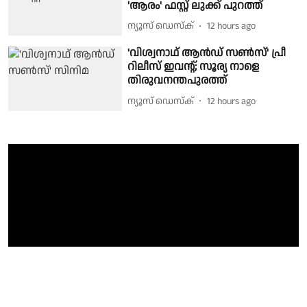
'ആരം' ഫസ്റ്റ് ലുക്ക് പുറത്ത്
ന്യൂസ് ഡെസ്ക്
12 hours ago
'വിശ്വനാഥ് ആൻഡ് സൺസ്' പ്രീ
റിലീസ് ഇവന്റ്; സൂര്യ നാളെ
തിരുവനന്തപുരത്ത്
ന്യൂസ് ഡെസ്ക്
12 hours ago