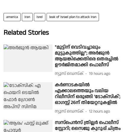
america
Iran
Isrel
leak of Israel plan to attack Iran
Related Stories
"മുട്ടിന് വെടിവച്ചാലും
മുട്ടുകുത്തില്ല"; അർജുൻ
ആയങ്കിക്കെതിരെ തെരച്ചിൽ
ഊർജിതമാക്കി പൊലീസ്
ന്യൂസ് ഡെസ്ക്
19 hours ago
കർണാടകയിൽ
എക്കാലത്തെയും വലിയ
റിലീസിന് ഒരുങ്ങി ‘ടോക്സിക്';
ഓഗസ്റ്റ് 26ന് തിയേറ്ററുകളിൽ
ന്യൂസ് ഡെസ്ക്
12 hours ago
സസ്‌പെൻസ് ത്രില്ലർ പൊലീസ്
സ്റ്റോറി; സൈജു കുറുപ്പ് ചിത്രം