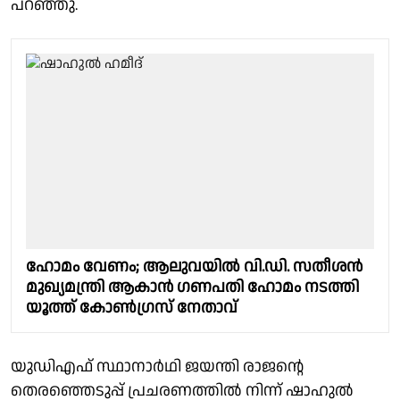
പറഞ്ഞു.
ഹോമം വേണം; ആലുവയിൽ വി.ഡി. സതീശൻ
മുഖ്യമന്ത്രി ആകാൻ ഗണപതി ഹോമം നടത്തി
യൂത്ത് കോൺഗ്രസ് നേതാവ്
യുഡിഎഫ് സ്ഥാനാർഥി ജയന്തി രാജന്റെ
തെരഞ്ഞെടുപ്പ് പ്രചരണത്തില്‍ നിന്ന് ഷാഹുല്‍