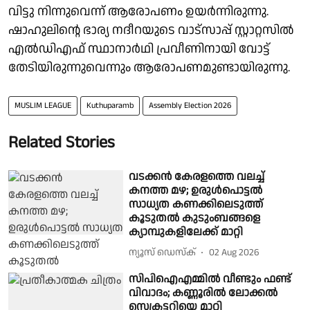
വിട്ടു നിന്നുവെന്ന് ആരോപണം ഉയര്‍ന്നിരുന്നു.
ഷാഹുലിൻ്റെ ഭാര്യ നദീറയുടെ വാട്സാപ്പ് സ്റ്റാറ്റസിൽ
എൽഡിഎഫ് സ്ഥാനാർഥി പ്രവീണിനായി വോട്ട്
തേടിയിരുന്നുവെന്നും ആരോപണമുണ്ടായിരുന്നു.
MUSLIM LEAGUE
Kuthuparamb
Assembly Election 2026
Related Stories
വടക്കൻ കേരളത്തെ വലച്ച്
കനത്ത മഴ; ഉരുൾപൊട്ടൽ
സാധ്യത കണക്കിലെടുത്ത്
കൂടുതൽ കുടുംബങ്ങളെ
ക്യാമ്പുകളിലേക്ക് മാറ്റി
ന്യൂസ് ഡെസ്ക്
02 Aug 2026
സിപിഐഎമ്മില്‍ വീണ്ടും ഫണ്ട്
വിവാദം; കണ്ണൂരില്‍ ലോക്കല്‍
സെക്രട്ടറിയെ മാറ്റി