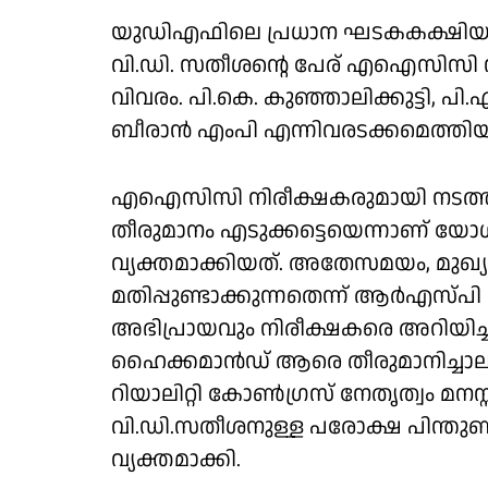
യുഡിഎഫിലെ പ്രധാന ഘടകകക്ഷിയായ മുസ
വി.ഡി. സതീശൻ്റെ പേര് എഐസിസി നി
വിവരം. പി.കെ. കുഞ്ഞാലിക്കുട്ടി, പി
ബീരാൻ എംപി എന്നിവരടക്കമെത്തിയാ
എഐസിസി നിരീക്ഷകരുമായി നടത്ത
തീരുമാനം എടുക്കട്ടെയെന്നാണ് യോഗത
വ്യക്തമാക്കിയത്. അതേസമയം, മുഖ
മതിപ്പുണ്ടാക്കുന്നതെന്ന് ആർഎസ്
അഭിപ്രായവും നിരീക്ഷകരെ അറിയിച്ചു
ഹൈക്കമാൻഡ് ആരെ തീരുമാനിച്ചാലും 
റിയാലിറ്റി കോൺഗ്രസ് നേതൃത്വം മനസ്സി
വി.ഡി.സതീശനുള്ള പരോക്ഷ പിന്തു
വ്യക്തമാക്കി.