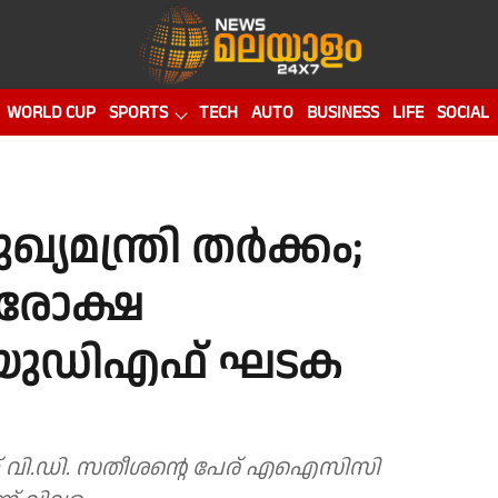
WORLD CUP
SPORTS
TECH
AUTO
BUSINESS
LIFE
SOCIAL
യമന്ത്രി തർക്കം;
പരോക്ഷ
 യുഡിഎഫ് ഘടക
തേക്ക് വി.ഡി. സതീശൻ്റെ പേര് എഐസിസി