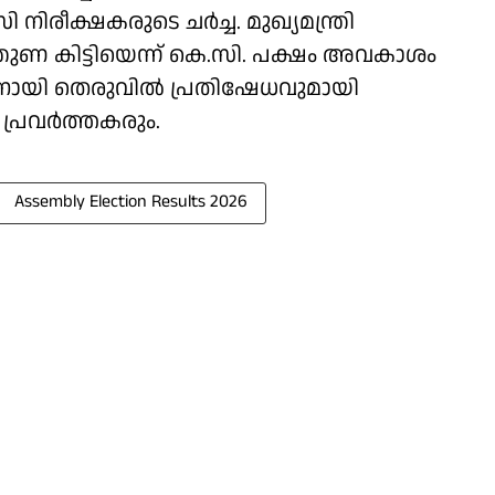
ക്ഷകരുടെ ചർച്ച. മുഖ്യമന്ത്രി
ുണ കിട്ടിയെന്ന് കെ.സി. പക്ഷം അവകാശം
തീശനായി തെരുവിൽ പ്രതിഷേധവുമായി
പ്രവർത്തകരും.
Assembly Election Results 2026