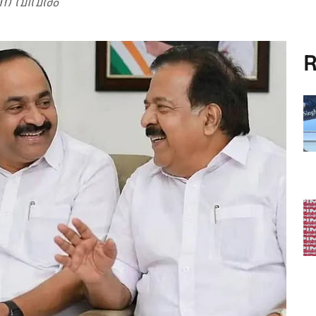
ണ് വിവരം
R