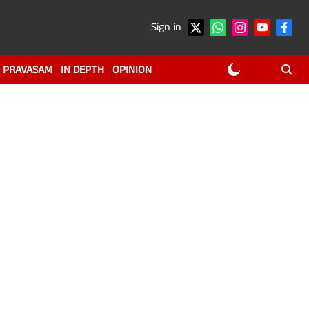
Sign in
PRAVASAM
IN DEPTH
OPINION