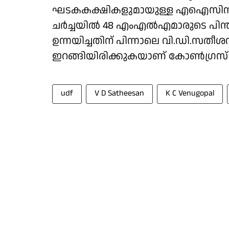
ഘടകകക്ഷികളുമായുള്ള എഐസിസി നിരീ
ചർച്ചയിൽ 48 എംഎൽഎമാരുടെ പിന്ത
ഉന്നയിച്ചതിന് പിന്നാലെ വി.ഡി.സ
ഇറങ്ങിയിരിക്കുകയാണ് കോൺഗ്രസ് 
udf
V D Satheesan
K C Venugopal