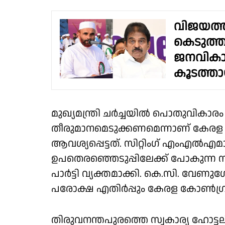
വിജയത്
കെടുത്ത
ജനവികാ
കൂടത്താ
മുഖ്യമന്ത്രി ചർച്ചയിൽ പൊതുവികാര
തീരുമാനമെടുക്കണമെന്നാണ് കേര
ആവശ്യപ്പെട്ടത്. സിറ്റിംഗ് എംഎൽഎമ
ഉപതെരഞ്ഞെടുപ്പിലേക്ക് പോകുന്ന സാ
പാർട്ടി വ്യക്തമാക്കി. കെ.സി. വേണു
പരോക്ഷ എതിർപ്പും കേരള കോൺഗ്രസ് 
തിരുവനന്തപുരത്തെ സ്വകാര്യ ഹോട്ടല