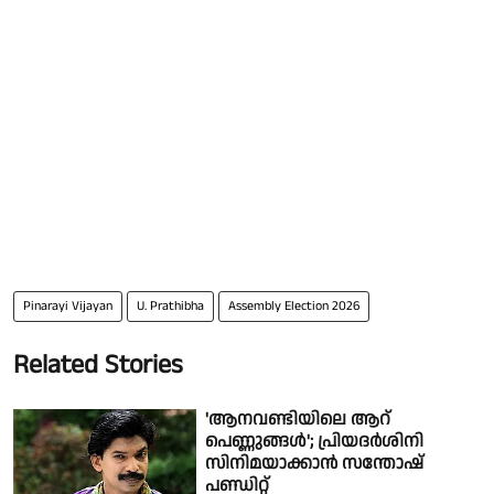
Pinarayi Vijayan
U. Prathibha
Assembly Election 2026
Related Stories
'ആനവണ്ടിയിലെ ആറ്
പെണ്ണുങ്ങള്‍'; പ്രിയദർശിനി
സിനിമയാക്കാൻ സന്തോഷ്
പണ്ഡിറ്റ്