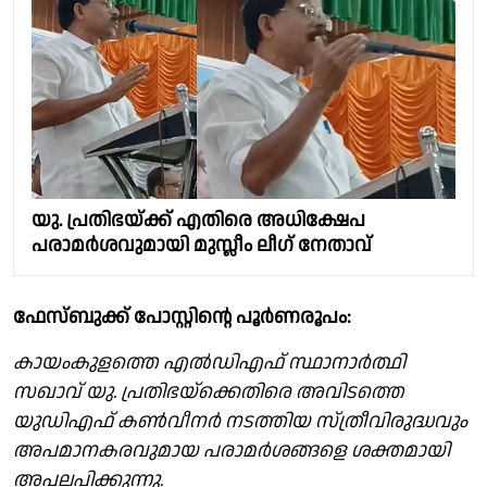
യു. പ്രതിഭയ്ക്ക് എതിരെ അധിക്ഷേപ
പരാമർശവുമായി മുസ്ലീം ലീഗ് നേതാവ്
ഫേസ്ബുക്ക് പോസ്റ്റിൻ്റെ പൂർണരൂപം:
കായംകുളത്തെ എൽഡിഎഫ് സ്ഥാനാർത്ഥി
സഖാവ് യു. പ്രതിഭയ്ക്കെതിരെ അവിടത്തെ
യുഡിഎഫ് കൺവീനർ നടത്തിയ സ്ത്രീവിരുദ്ധവും
അപമാനകരവുമായ പരാമർശങ്ങളെ ശക്തമായി
അപലപിക്കുന്നു.