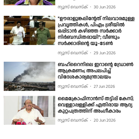
ന്യൂസ് ഡെസ്ക്
30 Jun 2026
"ഊരാളുങ്കലിൻ്റേത് നിലവാരമുള്ള
പ്രവൃത്തികൾ, പിഎം ശ്രീയിൽ
ഒപ്പിടാൻ കഴിഞ്ഞ സർക്കാർ
നിർബന്ധിതരായി"; വീണ്ടും
സർക്കാരിൻ്റെ യൂ-ടേൺ
ന്യൂസ് ഡെസ്ക്
29 Jun 2026
ബഹ്റൈനിലെ ഇറാൻ്റെ ഡ്രോൺ
ആക്രമണം; അപലപിച്ച്
വിദേശകാര്യമന്ത്രാലയം
ന്യൂസ് ഡെസ്ക്
27 Jun 2026
മൈക്രോഫിനാൻസ് തട്ടിപ്പ് കേസ്;
വെള്ളാപ്പള്ളിക്ക് എതിരായ ആദ്യ
കുറ്റപത്രത്തിന് അംഗീകാരം
ന്യൂസ് ഡെസ്ക്
20 Jun 2026