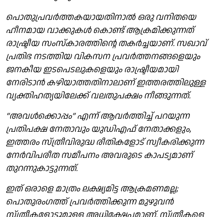
പൊതുപ്രവർത്തകയായതിനാൽ ഒരു വനിതയെ
ഹീനമായ വാക്കുകൾ കൊണ്ട് ആക്രമിക്കുന്നത്
രാഷ്ട്രീയ സംസ്കാരത്തിന്റെ തകർച്ചയാണ്. സഖാവ്
പ്രതിഭ നടത്തിയ വികസന പ്രവർത്തനങ്ങളെയും
ജനകീയ ഇടപെടലുകളെയും രാഷ്ട്രീയമായി
നേരിടാൻ കഴിയാത്തതിനാലാണ് ഇത്തരത്തിലുള്ള
വ്യക്തിഹത്യയിലേക്ക് വലതുപക്ഷം നീങ്ങുന്നത്.
“അവൾക്കൊപ്പം” എന്ന് ആവർത്തിച്ച് പറയുന്ന
പ്രതിപക്ഷ നേതാവും യുഡിഎഫ് നേതാക്കളും,
ഇത്തരം സ്ത്രീവിരുദ്ധ രീതികളോട് സ്വീകരിക്കുന്ന
നേർവിപരീത സമീപനം അവരുടെ കാപട്യമാണ്
തുറന്നുകാട്ടുന്നത്.
ഇത് ഒരാളെ മാത്രം ലക്ഷ്യമിട്ട ആക്രമണമല്ല;
പൊതുരംഗത്ത് പ്രവർത്തിക്കുന്ന മുഴുവൻ
സ്ത്രീകളോടുമുള്ള അധിക്ഷേപമാണ്. സ്ത്രീകളെ