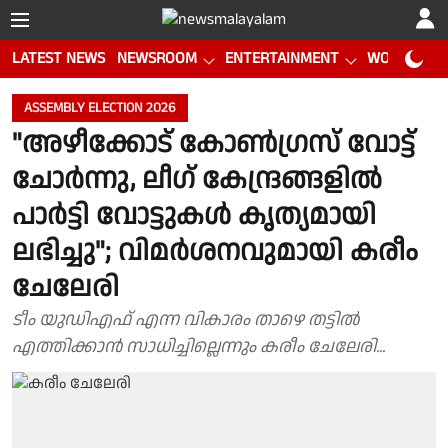
LATEST NEWS
NEWSROOM
ENTERTAINMENT
WORLD CUP
ASSEMBLY ELECTION 2026
"അഴീക്കോട്‌ കോൺഗ്രസ് വോട്ട്
ചോർന്നു, ലീഗ് കേന്ദ്രങ്ങളിൽ
പാർട്ടി വോട്ടുകൾ കൃത്യമായി
ലഭിച്ചു"; വിമർശനവുമായി കരീം
ചേലേരി
ടീം യുഡിഎഫ് എന്ന വികാരം താഴെ തട്ടിൽ
എത്തിക്കാൻ സാധിച്ചില്ലെന്നും കരീം ചേലേരി...