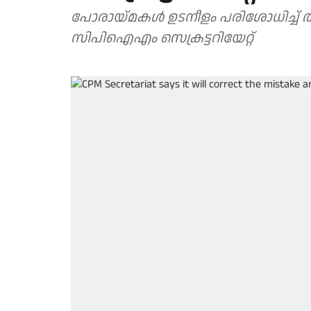
പോരായ്മകൾ ഉടനീളം പരിശോധിച്ച് ത
സിപിഐഎം സെക്രട്ടറിയേറ്റ്