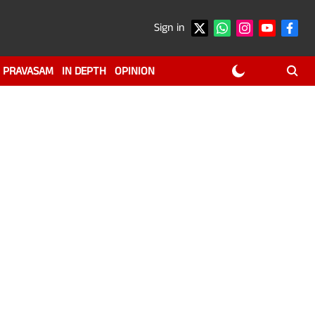
Sign in
PRAVASAM
IN DEPTH
OPINION