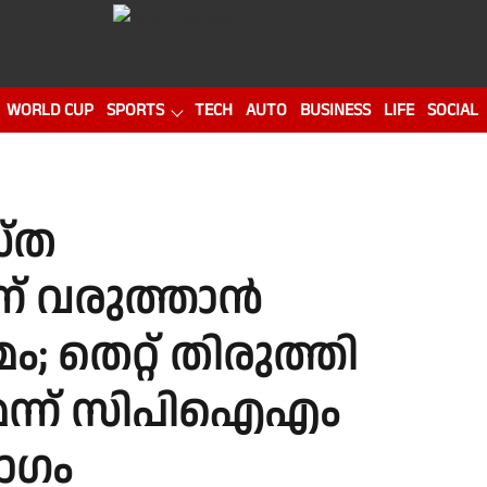
WORLD CUP
SPORTS
TECH
AUTO
BUSINESS
LIFE
SOCIAL
സ്ത
ന് വരുത്താൻ
ം; തെറ്റ് തിരുത്തി
മെന്ന് സിപിഐഎം
യോഗം