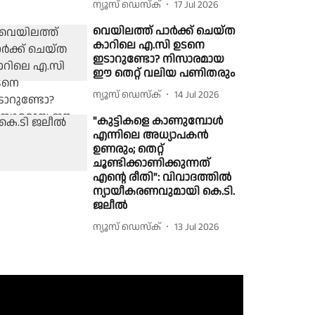
ന്യൂസ് ഡെസ്ക്
17 Jul 2026
വെയിലത്ത് പാർക്ക് ചെയ്ത
കാറിലെ എ.സി ഉടനെ
ഇടാറുണ്ടോ? നിസാരമായ ​
ഈ തെറ്റ് വലിയ പണിതരും
ന്യൂസ് ഡെസ്ക്
14 Jul 2026
"കുട്ടികളെ കാണുമ്പോൾ
എന്നിലെ അധ്യാപകൻ
ഉണരും; തെറ്റ്
ചൂണ്ടിക്കാണിക്കുന്നത്
എൻ്റെ രീതി": വിവാദത്തിൽ
ന്യായീകരണവുമായി കെ.ടി.
ജലീൽ
ന്യൂസ് ഡെസ്ക്
13 Jul 2026