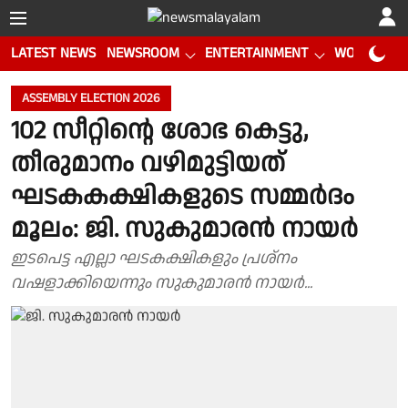
LATEST NEWS
NEWSROOM
ENTERTAINMENT
WORLD CUP
ASSEMBLY ELECTION 2026
102 സീറ്റിൻ്റെ ശോഭ കെട്ടു,
തീരുമാനം വഴിമുട്ടിയത്
ഘടകകക്ഷികളുടെ സമ്മർദം
മൂലം: ജി. സുകുമാരൻ നായർ
ഇടപെട്ട എല്ലാ ഘടകക്ഷികളും പ്രശ്‌നം
വഷളാക്കിയെന്നും സുകുമാരൻ നായർ...