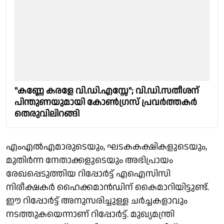
"കണ്ണേ കരളേ വി.ഡി.എസ്സേ"; വി.ഡി.സതീശന്
പിന്തുണയുമായി കോൺഗ്രസ് പ്രവർത്തകർ
തെരുവിലിറങ്ങി
എംഎൽഎമാരുടെയും, ഘടകകക്ഷികളുടെയും,
മുതിർന്ന നേതാക്കളുടെയും അഭിപ്രായം
രേഖപ്പെടുത്തിയ റിപ്പോർട്ട് എഐസിസി
നിരീക്ഷകർ ഹൈക്കമാൻഡിന് കൈമാറിയിട്ടുണ്ട്.
ഈ റിപ്പോർട്ട് അനുസരിച്ചുള്ള ചർച്ചകളാവും
നടത്തുകയെന്നാണ് റിപ്പോർട്ട്. മുഖ്യമന്ത്രി