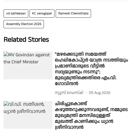
vd satheesan
KC venugopal
Ramesh Chennithala
Assembly Election 2026
Related Stories
"മഴക്കെടുതി സമയത്ത്
ഹെലികോപ്റ്റർ യാത്ര നടത്തിയും
പ്രമാണിമാരുടെ വീട്ടിൽ
സദ്യയുണ്ടും നടന്നു";
മുഖ്യമന്ത്രിക്കെതിരെ എം.വി.
ഗോവിന്ദൻ
ന്യൂസ് ഡെസ്ക്
05 Aug 2026
ചിരിച്ചുകൊണ്ട്
കഴുത്തറുക്കുന്നവരുണ്ട്, നമ്മുടെ
മുഖ്യമന്ത്രി മനസിലുള്ളത്
മുഖത്ത് കാണിക്കും: ധ്യാൻ
ശ്രീനിവാസൻ