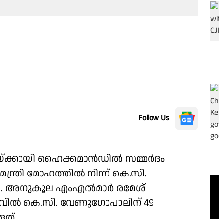
Follow Us
േരയ്ക്കായി ഹൈക്കമാൻഡിൽ സമ്മർദം
മന്ത്രി മോഹത്തിൽ നിന്ന് കെ.സി.
ി. അനുകൂല എംഎൽമാർ രമേശ്
ിലവിൽ കെ.സി. വേണുഗോപാലിന് 49
ത്.