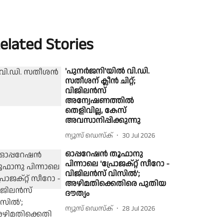
elated Stories
'പുനർജനി'യില്‍ വി.ഡി.
സതീശന് ക്ലീന്‍ ചിറ്റ്;
വിജിലൻസ്
അന്വേഷണത്തിൽ
തെളിവില്ല, കേസ്
അവസാനിപ്പിക്കുന്നു
ന്യൂസ് ഡെസ്ക്
30 Jul 2026
ഓപ്പറേഷൻ തൂഫാനു
പിന്നാലെ 'പ്രോജക്റ്റ് സീറോ -
വിജിലൻസ് വിസിൽ';
അഴിമതിക്കെതിരെ പുതിയ
ദൗത്യം
ന്യൂസ് ഡെസ്ക്
28 Jul 2026