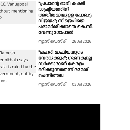
"പ്രധാൻ്റെ രാജി കക്ഷി
രാഷ്ട്രീയത്തിന്
അതീതമായുള്ള പോരാട്ട
വിജയം"; സിജെപിയെ
പരാമർശിക്കാതെ കെ.സി.
വേണുഗോപാൽ
ന്യൂസ് ഡെസ്ക്
26 Jul 2026
"ലഹരി മാഫിയയുടെ
വേരറുക്കും"; ഗുണ്ടകളല്ല
സർക്കാരാണ് കേരളം
ഭരിക്കുന്നതെന്ന് രമേശ്
ചെന്നിത്തല
ന്യൂസ് ഡെസ്ക്
03 Jul 2026