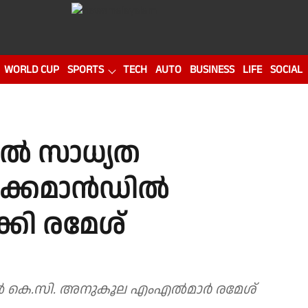
WORLD CUP
SPORTS
TECH
AUTO
BUSINESS
LIFE
SOCIAL
ല്‍ സാധ്യത
്കമാന്‍ഡില്‍
്കി രമേശ്
ാൽ കെ.സി. അനുകൂല എംഎൽമാർ രമേശ്