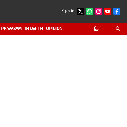
Sign in
PRAVASAM
IN DEPTH
OPINION