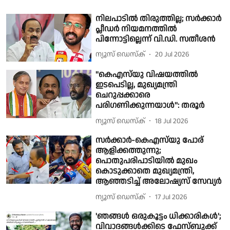
നിലപാടിൽ തിരുത്തില്ല; സർക്കാർ
പ്ലീഡർ നിയമനത്തിൽ
പിന്നോട്ടില്ലെന്ന് വി.ഡി. സതീശൻ
ന്യൂസ് ഡെസ്ക്
20 Jul 2026
''കെഎസ്‌യു വിഷയത്തില്‍
ഇടപെടില്ല, മുഖ്യമന്ത്രി
ചെറുപ്പക്കാരെ
പരിഗണിക്കുന്നയാള്‍'': തരൂര്‍
ന്യൂസ് ഡെസ്ക്
18 Jul 2026
സർക്കാർ-കെഎസ്‌യു പോര്
ആളിക്കത്തുന്നു;
പൊതുപരിപാടിയിൽ മുഖം
കൊടുക്കാതെ മുഖ്യമന്ത്രി,
ആഞ്ഞടിച്ച് അലോഷ്യസ് സേവ്യർ
ന്യൂസ് ഡെസ്ക്
17 Jul 2026
'ഞങ്ങൾ ഒരുകൂട്ടം ധിക്കാരികൾ';
വിവാദങ്ങൾക്കിടെ ഫേസ്ബുക്ക്