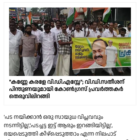
"കണ്ണേ കരളേ വി.ഡി.എസ്സേ"; വി.ഡി.സതീശന്
പിന്തുണയുമായി കോൺഗ്രസ് പ്രവർത്തകർ
തെരുവിലിറങ്ങി
'പട നയിക്കാൻ ഒരു സായുധ വിപ്ലവവും
നടന്നിട്ടില്ല','പടച്ചട്ട ഇട്ട് ആരും ഇറങ്ങിയിട്ടില്ല',
ഭയപ്പെടുത്തി കീഴ്പ്പെടുത്താം എന്ന നിലപാട്