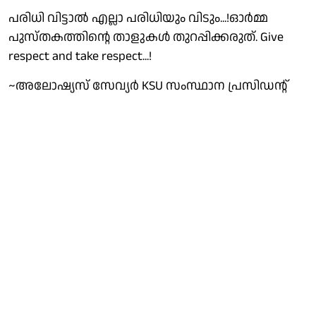
പരിധി വിട്ടാൽ എല്ലാ പരിധിയും വിടും...!ഓർമ്മ
പുസ്തകത്തിന്റെ താളുകൾ തുറപ്പിക്കരുത്. Give
respect and take respect...!
~അലോഷ്യസ് സേവ്യർ KSU സംസ്ഥാന പ്രസിഡന്റ്