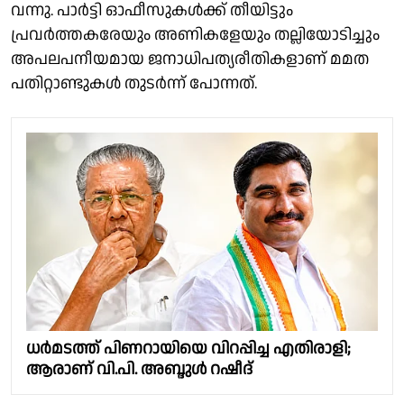
വന്നു. പാർട്ടി ഓഫീസുകൾക്ക് തീയിട്ടും
പ്രവർത്തകരേയും അണികളേയും തല്ലിയോടിച്ചും
അപലപനീയമായ ജനാധിപത്യരീതികളാണ് മമത
പതിറ്റാണ്ടുകൾ തുടർന്ന് പോന്നത്.
ധർമടത്ത് പിണറായിയെ വിറപ്പിച്ച എതിരാളി;
ആരാണ് വി.പി. അബ്ദുള്‍ റഷീദ്