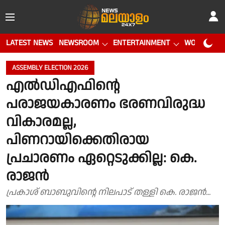
LATEST NEWS
NEWSROOM
ENTERTAINMENT
WORLD CUP
ASSEMBLY ELECTION 2026
എൽഡിഎഫിൻ്റെ
പരാജയകാരണം ഭരണവിരുദ്ധ
വികാരമല്ല,
പിണറായിക്കെതിരായ
പ്രചാരണം ഏറ്റെടുക്കില്ല: കെ.
രാജൻ
പ്രകാശ് ബാബുവിൻ്റെ നിലപാട് തള്ളി കെ. രാജൻ...