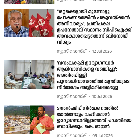
"ഒറ്റക്കെട്ടായി മുന്നോട്ടു
പോകണമെങ്കിൽ പങ്കുവയ്ക്കൽ
അനിവാര്യം"; പ്രതിപക്ഷ
ഉപനേതാവ് സ്ഥാനം സിപിഐക്ക്
അവകാശപ്പെട്ടതെന്ന് ബിനോയ്
വിശ്വം
ന്യൂസ് ഡെസ്ക്
12 Jul 2026
'വനംവകുപ്പ് ഉദ്യോഗസ്ഥർ
ആദിവാസികളെ വഞ്ചിച്ചു';
അതിരപ്പിള്ളി
പുനരധിവാസത്തിൽ മന്ത്രിയുടെ
നിർദേശം അട്ടിമറിക്കപ്പെട്ടു
ന്യൂസ് ഡെസ്ക്
10 Jul 2026
ടൗൺഷിപ്പ് നിർമാണത്തിൽ
മേൽനോട്ടം വഹിക്കാൻ
ഉദ്യോഗസ്ഥരില്ലാത്തത് പദ്ധതിയെ
ബാധിക്കും: കെ. രാജൻ
ന്യൂസ് ഡെസ്ക്
05 Jul 2026