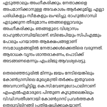
എടുത്താലും അംഗീകരിക്കും. നേതാക്കളെ
അപമാനിക്കാനുള്ള അവകാശം ആർക്കുമില്ല. എല്ലാ
പരിധികളും സീമകളും ലംഘിച്ചു. രാഹുൽഗാന്ധി
എടുക്കുന്ന തീരുമാനം ഞങ്ങളെല്ലാവരും
അംഗീകരിക്കും. ഞങ്ങളുടെ വിശ്വാസം
രാഹുൽഗാന്ധിയിലാണ്. ബിജെപിയും സിപിഎമ്മും
പോലും പറയാത്ത ആക്ഷേപങ്ങളാണ്
നവമാധ്യമങ്ങളിൽ നേതാക്കൾക്കെതിരെ വരുന്നത്.
ആരാധക വൃന്ദം ശാന്തരാകണം, പൊടിക്ക്
അടങ്ങണമെന്നും എം.ലിജു ആവശ്യപ്പെട്ടു.
തെരഞ്ഞെടുപ്പിൽ മിന്നും ജയം നേടിയെങ്കിലും
കോൺഗ്രസിലെ മുഖ്യമന്ത്രി തർക്കം ഇതുവരെ
അവസാനിച്ചിട്ടില്ല. കെ.സി.വേണുഗോപാലിനാണ്
എംഎൽഎമാരുടെ പിന്തുണ കൂടുതലെങ്കിലും
വി.ഡി.സതീശനായി കോൺഗ്രസ് പ്രവർത്തകർ
തെരുവിലിറങ്ങി പ്രതിഷേധിക്കുകയാണ്.