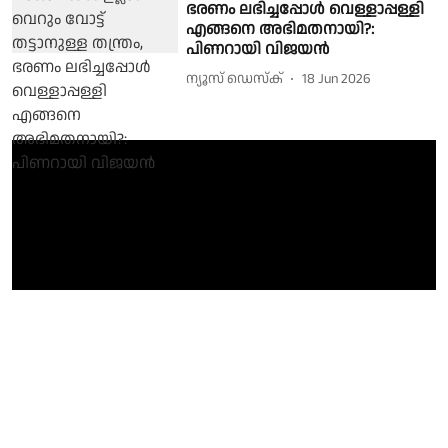
ഭരണം ലഭിച്ചപ്പോള്‍ വെള്ളാപ്പള്ളി
എങ്ങനെ അഭിമതനായി?:
പിണറായി വിജയൻ
ന്യൂസ് ഡെസ്ക്
18 Jun 2026