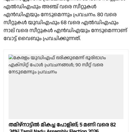
എൽഡിഎഫും അഞ്ച് വരെ സീറ്റുകൾ
എൻഡിഎയും നേടുമെന്നും പ്രവചനം. 80 വരെ
സീറ്റുകൾ യുഡിഎഫും 68 വരെ എൽഡിഎഫും
നാല് വരെ സീറ്റുകൾ എൻഡിഎയും നേടുമെന്നാണ്
വോട്ട് വൈബും പ്രവചിക്കുന്നത്.
തമിഴ്‌നാട്ടിൽ മികച്ച പോളിങ്; 5 മണി വരെ 82
.24%| Tamil Nadu Assembly Election 2026