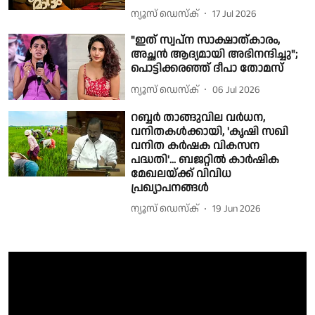
ന്യൂസ് ഡെസ്ക്
17 Jul 2026
"ഇത് സ്വപ്ന സാക്ഷാത്കാരം,
അച്ഛൻ ആദ്യമായി അഭിനന്ദിച്ചു";
പൊട്ടിക്കരഞ്ഞ് ദീപാ തോമസ്
ന്യൂസ് ഡെസ്ക്
06 Jul 2026
റബ്ബർ താങ്ങുവില വർധന,
വനിതകൾക്കായി, 'കൃഷി സഖി
വനിത കര്‍ഷക വികസന
പദ്ധതി'... ബജറ്റിൽ കാർഷിക
മേഖലയ്ക്ക് വിവിധ
പ്രഖ്യാപനങ്ങൾ
ന്യൂസ് ഡെസ്ക്
19 Jun 2026