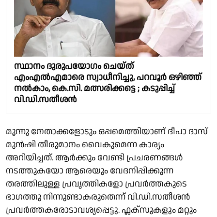
സ്ഥാനം ദുരുപയോഗം ചെയ്ത്
എംഎൽഎമാരെ സ്വാധീനിച്ചു, പറവൂർ ഒഴിഞ്ഞ്
നൽകാം, കെ.സി. മത്സരിക്കട്ടെ ; കടുപ്പിച്ച്
വി.ഡി.സതീശൻ
മൂന്നു നേതാക്കളോടും ഒപ്പമെത്തിയാണ് ദീപാ ദാസ്
മുൻഷി തീരുമാനം വൈകുമെന്ന കാര്യം
അറിയിച്ചത്. ആർക്കും വേണ്ടി പ്രചരണങ്ങൾ
നടത്തുകയോ ആരെയും വേദനിപ്പിക്കുന്ന
തരത്തിലുള്ള പ്രവൃത്തികളോ പ്രവർത്തകുടെ
ഭാഗത്തു നിന്നുണ്ടാകരുതെന്ന് വി.ഡി.സതീശൻ
പ്രവർത്തകരോടാവശ്യപ്പെട്ടു. ഫ്ലക്സുകളും മറ്റും