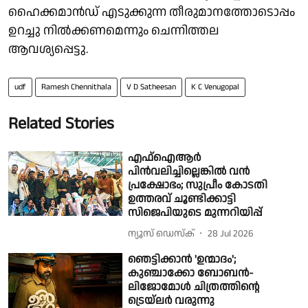
ഹൈക്കമാൻഡ് എടുക്കുന്ന തീരുമാനത്തോടൊപ്പം
ഉറച്ചു നിൽക്കണമെന്നും ചെന്നിത്തല
ആവശ്യപ്പെട്ടു.
udf
Ramesh Chennithala
V D Satheesan
K C Venugopal
Related Stories
എഫ്ഐആര്‍
പിന്‍വലിച്ചില്ലെങ്കില്‍ വന്‍
പ്രക്ഷോഭം; സുപ്രീം കോടതി
ഉത്തരവ് ചൂണ്ടിക്കാട്ടി
സിജെപിയുടെ മുന്നറിയിപ്പ്
ന്യൂസ് ഡെസ്ക്
28 Jul 2026
ഞെട്ടിക്കാൻ 'ഉന്മാദം';
കുഞ്ചാക്കോ ബോബൻ-
ലിജോമോൾ ചിത്രത്തിൻ്റെ
ട്രെയ്‌ലർ വരുന്നു