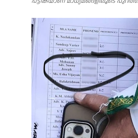
പട്ടികയാണ് മാധ്യമങ്ങളിലൂടെ പുറത്ത