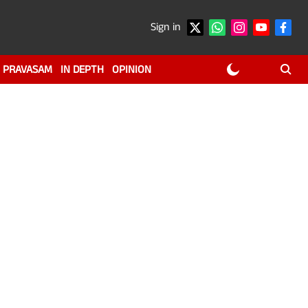
Sign in
PRAVASAM
IN DEPTH
OPINION