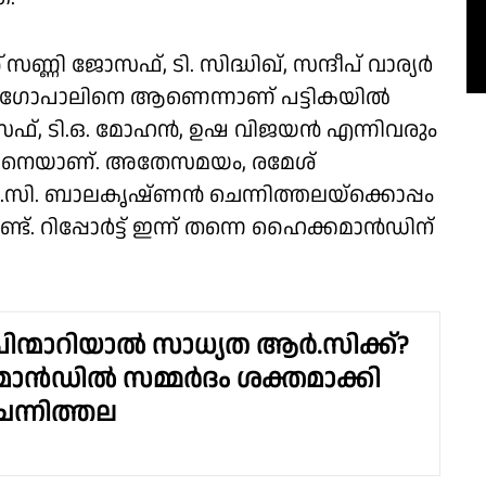
സണ്ണി ജോസഫ്, ടി. സിദ്ധിഖ്, സന്ദീപ് വാര്യർ
ണു​ഗോപാലിനെ ആണെന്നാണ് പട്ടികയിൽ
ജോസഫ്, ടി.ഒ. മോഹൻ, ഉഷ വിജയൻ എന്നിവരും
ാലിനെയാണ്. അതേസമയം, രമേശ്
സി. ബാലകൃഷ്ണൻ ചെന്നിത്തലയ്ക്കൊപ്പം
ട്. റിപ്പോർട്ട് ഇന്ന് തന്നെ ഹൈക്കമാൻഡിന്
ിന്മാറിയാല്‍ സാധ്യത ആര്‍.സിക്ക്?
്‍ഡില്‍ സമ്മര്‍ദം ശക്തമാക്കി
െന്നിത്തല