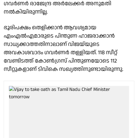
ഗവർണർ രാജേന്ദ്ര അർലേക്കർ അനുമതി
നൽകിയിരുന്നില്ല.
ഭൂരിപക്ഷം തെളിക്കാൻ ആവശ്യമായ
എംഎൽഎമാരുടെ പിന്തുണ ഹാജരാക്കാൻ
സാധ്യക്കാത്തതിനാലാണ് വിജയ്‌യുടെ
അവകാശവാദം ഗവർണർ തള്ളിയത്. 118 സീറ്റ്
വേണ്ടിടത്ത് കോൺഗ്രസ് പിന്തുണയോടെ 112
സീറ്റുകളാണ് ടിവികെ സഖ്യത്തിനുണ്ടായിരുന്നു.