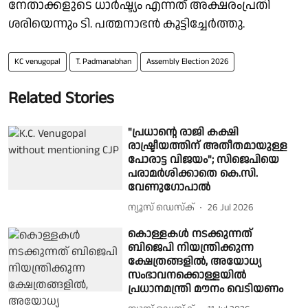
നേതാക്കളുടെ ധാർഷ്ട്യം എന്നത് അക്ഷരംപ്രതി
ശരിയെന്നും ടി. പത്മനാഭൻ കൂട്ടിച്ചേർത്തു.
KC venugopal
T. Padmanabhan
Assembly Election 2026
Related Stories
"പ്രധാൻ്റെ രാജി കക്ഷി
രാഷ്ട്രീയത്തിന് അതീതമായുള്ള
പോരാട്ട വിജയം"; സിജെപിയെ
പരാമർശിക്കാതെ കെ.സി.
വേണുഗോപാൽ
ന്യൂസ് ഡെസ്ക്
26 Jul 2026
കൊള്ളകൾ നടക്കുന്നത്
ബിജെപി നിയന്ത്രിക്കുന്ന
ക്ഷേത്രങ്ങളിൽ, അയോധ്യ
സംഭാവനക്കൊള്ളയിൽ
പ്രധാനമന്ത്രി മൗനം വെടിയണം