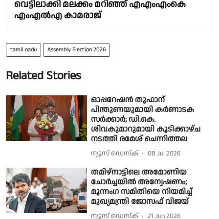
വെട്ടിലാക്കി മലക്കം മറിഞ്ഞ് എഎംഎംകെ
എംഎൽഎ കാമരാജ്
tamil nadu
Assembly Election 2026
Related Stories
ഓപ്പറേഷൻ തൂഫാന്
പിന്തുണയുമായി കർണാടക
സർക്കാർ; ഡി.കെ.
ശിവകുമാറുമായി കൂടിക്കാഴ്ച
നടത്തി രമേശ് ചെന്നിത്തല
ന്യൂസ് ഡെസ്ക്
08 Jul 2026
തമിഴ്നാട്ടിലെ അമോണിയ
ചോർച്ചയിൽ അന്വേഷണം;
മൂന്നംഗ സമിതിയെ നിയമിച്ച്
മുഖ്യമന്ത്രി ജോസഫ് വിജയ്
ന്യൂസ് ഡെസ്ക്
21 Jun 2026