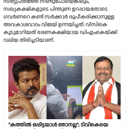
സത്യപ്രതിജ്ഞ നീണ്ടുപോയെങ്കിലും,
സഖ്യകക്ഷികളുടെ പിന്തുണ ഉറപ്പായതോടെ
ഗവർണറെ കണ്ട് സർക്കാർ രൂപീകരിക്കാനുള്ള
അവകാശവാദം വിജയ് ഉന്നയിച്ചത്. വിസികെ
കൂടുമാറിയത് ഭരണകക്ഷിയായ ഡിഎംകെയ്ക്ക്
വലിയ തിരിച്ചടിയാണ്.
"കത്തിൽ ഒപ്പിട്ടയാൾ ഞാനല്ല"; ടിവികെയെ