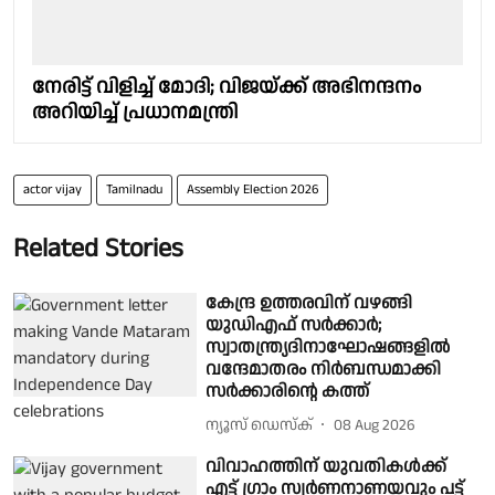
നേരിട്ട് വിളിച്ച് മോദി; വിജയ്ക്ക് അഭിനന്ദനം
അറിയിച്ച് പ്രധാനമന്ത്രി
actor vijay
Tamilnadu
Assembly Election 2026
Related Stories
കേന്ദ്ര ഉത്തരവിന് വഴങ്ങി
യുഡിഎഫ് സർക്കാർ;
സ്വാതന്ത്ര്യദിനാഘോഷങ്ങളിൽ
വന്ദേമാതരം നിർബന്ധമാക്കി
സർക്കാരിൻ്റെ കത്ത്
ന്യൂസ് ഡെസ്ക്
08 Aug 2026
വിവാഹത്തിന് യുവതികൾക്ക്
എട്ട് ഗ്രാം സ്വർണനാണയവും പട്ട്