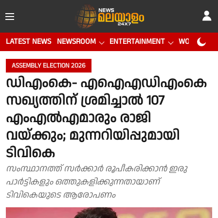
LATEST NEWS
NEWSROOM
ENTERTAINMENT
WORLD CUP
ASSEMBLY ELECTION 2026
ഡിഎംകെ- എഐഎഡിഎംകെ
സഖ്യത്തിന് ശ്രമിച്ചാൽ 107
എംഎൽഎമാരും രാജി
വയ്ക്കും; മുന്നറിയിപ്പുമായി
ടിവികെ
സംസ്ഥാനത്ത് സർക്കാർ രൂപീകരിക്കാൻ ഇരു
പാർട്ടികളും ഒത്തുകളിക്കുന്നതായാണ്
ടിവികെയുടെ ആരോപണം