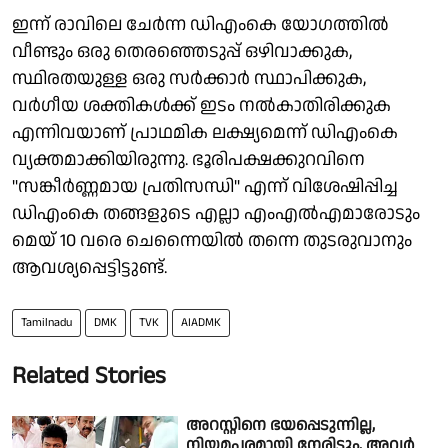
ഇന്ന് രാവിലെ ചേർന്ന ഡിഎംകെ യോഗത്തിൽ
വീണ്ടും ഒരു തെരഞ്ഞെടുപ്പ് ഒഴിവാക്കുക,
സ്ഥിരതയുള്ള ഒരു സർക്കാർ സ്ഥാപിക്കുക,
വർഗീയ ശക്തികൾക്ക് ഇടം നൽകാതിരിക്കുക
എന്നിവയാണ് പ്രാഥമിക ലക്ഷ്യമെന്ന് ഡിഎംകെ
വ്യക്തമാക്കിയിരുന്നു. ഭൂരിപക്ഷക്കുറവിനെ
"സങ്കീർണ്ണമായ പ്രതിസന്ധി" എന്ന് വിശേഷിപ്പിച്ച
ഡിഎംകെ തങ്ങളുടെ എല്ലാ എംഎൽഎമാരോടും
മെയ് 10 വരെ ചെന്നൈയിൽ തന്നെ തുടരുവാനും
ആവശ്യപ്പെട്ടിട്ടുണ്ട്.
Tamilnadu
DMK
TVK
AIADMK
Related Stories
അറസ്റ്റിനെ ഭയപ്പെടുന്നില്ല,
നിയമപരമായി നേരിടും, അവർ