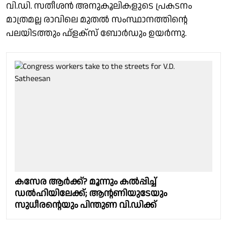
വി.ഡി. സതീശൻ അനുകൂലികളുടെ പ്രകടനം
മാത്രമല്ല രാവിലെ മുതൽ സംസ്ഥാനത്തിൻ്റെ
പലയിടത്തും ഫ്ളക്സ് ബോർഡും ഉയർന്നു.
കസേര ആർക്ക്? മൂന്നും കൽപ്പിച്ച്
ഡൽഹിയിലേക്ക്; ആൻ്റണിയുടേയും
സുധീരൻ്റെയും പിന്തുണ വി.ഡിക്ക്