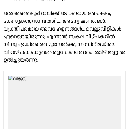
തെരഞ്ഞെടുപ്പ് റാലിക്കിടെ ഉണ്ടായ അപകടം,
കേസുകൾ, സാമ്പത്തിക അന്വേഷണങ്ങൾ,
വ്യക്തിപരമായ അവഹേളനങ്ങൾ... വെല്ലുവിളികൾ
ഏറെയായിരുന്നു. എന്നാൽ സകല വീഴ്ചകളിൽ
നിന്നും ഉയിർത്തെഴുന്നേൽക്കുന്ന സിനിമയിലെ
വിജയ് കഥാപാത്രങ്ങളെപ്പോലെ താരം തമിഴ് മണ്ണിൽ
ഉതിച്ചുയർന്നു.