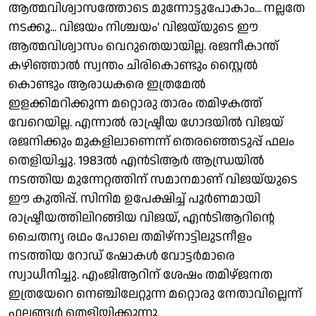
ആത്മവിശ്വാസത്തോടെ മുന്നോട്ടുപോകാം... നല്ലതേ
നടക്കൂ... വിജയം നിശ്ചയം' വിജയ്‌യുടെ ഈ
ആത്മവിശ്വാസം വെറുതെയായില്ല. രജനീകാന്ത്
കഴിഞ്ഞാൽ സ്വന്തം ചിരികൊണ്ടും സ്റ്റൈൽ
കൊണ്ടും ആരാധകരെ ഇത്രമേൽ
ഇളക്കിമറിക്കുന്ന മറ്റൊരു താരം തമിഴകത്ത്
വേറെയില്ല. എന്നാൽ രാഷ്ട്രീയ ഗോദയിൽ വിജയ്
രജനിക്കും മുകളിലാണെന്ന് തെരഞ്ഞെടുപ്പ് ഫലം
തെളിയിച്ചു. 1983ൽ എൻടിആർ ആന്ധ്രയിൽ
നടത്തിയ മുന്നേറ്റത്തിന് സമാനമാണ് വിജയ്‌യുടെ
ഈ കുതിപ്പ്. സിനിമ ഉപേക്ഷിച്ച് പൂർണമായി
രാഷ്ട്രീയത്തിലിറങ്ങിയ വിജയ്, എൻടിആറിന്റെ
ചൈതന്യ രഥം പോലെ തമിഴ്നാട്ടിലുടനീളം
നടത്തിയ റോഡ് ഷോകൾ വോട്ടർമാരെ
സ്വാധീനിച്ചു. എംജിആറിന് ശേഷം തമിഴ്ജനത
ഇത്രയേറെ നെഞ്ചിലേറ്റുന്ന മറ്റൊരു നേതാവില്ലെന്ന്
ഫലങ്ങൾ തെളിയിക്കുന്നു.