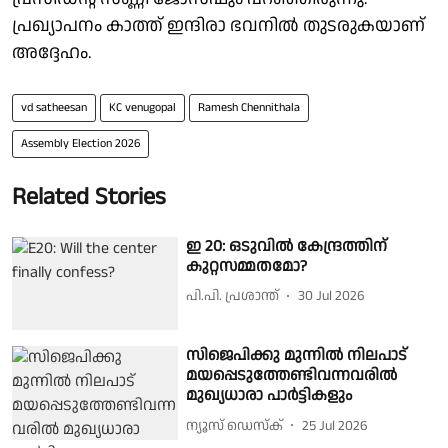
പ്രഖ്യാപനം കാത്ത് ഇന്ദിരാ ഭവനിൽ തുടരുകയാണ്
അദ്ദേഹം.
vd satheesan
KC venugopal
Ramesh Chennithala
Assembly Election 2026
Related Stories
ഇ 20: ഒടുവിൽ കേന്ദ്രത്തിന്
കുറ്റസമ്മത​മോ?
പി.പി. പ്രശാന്ത്
30 Jul 2026
സിജെപിക്കു മുന്നില്‍ നിലപാട്
മയപ്പെടുത്തേണ്ടിവന്നവരില്‍
മുഖ്യധാരാ പാര്‍ട്ടികളും
ന്യൂസ് ഡെസ്ക്
25 Jul 2026