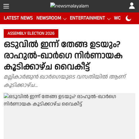
LATEST NEWS
NEWSROOM
ENTERTAINMENT
WORLD CUP
ASSEMBLY ELECTION 2026
ഒടുവിൽ ഇന്ന് തേങ്ങ ഉടയും?
രാഹുൽ-ഖാർഗെ നിർണായക
കൂടിക്കാഴ്ച വൈകീട്ട്
മല്ലികാർജുൻ ഖാർഗെയുടെ വസതിയിൽ ആണ്
കൂടിക്കാഴ്ച...