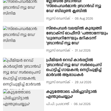
ഗ്ലോബൽ ബ്രാൻഡ്!
'സ്പൈഡർമാൻ: ബ്രാൻഡ് ന്യൂ
ഡേ' ബില്യൺ ക്ലബിൽ
ന്യൂസ് ഡെസ്ക്
06 Aug 2026
സ്പൈഡർ വലയിൽ കുരുങ്ങി
ബോക്സ് ഓഫീസ്! 'പത്താനേ'യും
'ധുരന്ധറിനേ'യും മറികടന്ന്
'ബ്രാൻഡ് ന്യൂ ഡേ'
ന്യൂസ് ഡെസ്ക്
31 Jul 2026
പ്രീമിയർ റെഡ് കാർപ്പറ്റിൽ
'ബ്രാൻഡ് ന്യൂ ഡേ' സർപ്രൈസ്
പൊട്ടിച്ച് ഗായകൻ; നെറ്റിചുളിച്ച്
മാർവൽ ആരാധകർ
ന്യൂസ് ഡെസ്ക്
28 Jul 2026
കൂട്ടത്തോടെ പിരിച്ചുവിട്ടാല്‍
എന്തുചെയ്യും?
പി.പി. പ്രശാന്ത്
06 Jul 2026