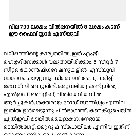
വില 7.99 ലക്ഷം; വിൽപ്പനയിൽ 8 ലക്ഷം കടന്ന്
ഈ ഫൈവ് സ്റ്റാർ എസ്‌യുവി
വലിപ്പത്തിന്റെ കാര്യത്തിൽ, ഇത് എംജി
ഹെക്ടറിനേക്കാൾ വലുതായിരിക്കാം. 5-സീറ്റർ, 7-
സീറ്റർ കോൺഫിഗറേഷനുകളിൽ എസ്‌യുവി
വാഗ്ദാനം ചെയ്യുന്നു. ഡിസൈൻ അനുസരിച്ച്,
ബോക്സി സ്റ്റൈലിങ്, ഒരു വലിയ ഫ്രണ്ട് ഗ്രിൽ,
എൽഇഡി ലൈറ്റിംഗ്, വീതിയേറിയ വീൽ
ആർച്ചുകൾ, ശക്തമായ റോഡ് സാന്നിധ്യം എന്നിവ
ഇതിൽ ഉൾപ്പെടുന്നു. പിൻഭാഗത്ത്, കണക്റ്റുചെയ്‌ത
എൽഇഡി ടെയിൽലൈറ്റുകൾ, നേരായ
ടെയിൽഗേറ്റ്, ഒരു റൂഫ് സ്‌പോയിലർ എന്നിവ ഇതിന്