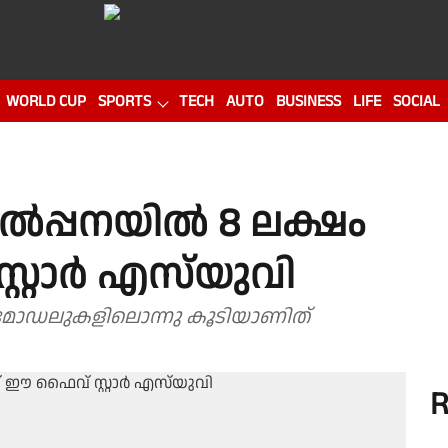
WORLD CUP
SPORTS
TECH
AUTO
BUSINESS
LIFE
SOCIAL
വിൽപ്പനയിൽ 8 ലക്ഷം
റ്റാർ എസ്‌യുവി
 മോഡലുകളിലൊന്നു കൂടിയാണിത്
R