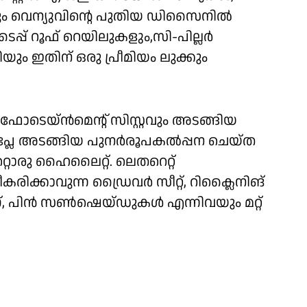
ിവയും വെന്യുവിൻ്റെ പുതിയ ഡിസൈനിൽ
ടൈപ്പ് റൂഫ് റെയിലുകളും,സി-പില്ലർ
ും ഇതിന് ഒരു പ്രീമിയം ലുക്കും
 ഇൻഫോടെയ്ൻമെൻ്റ് സിസ്റ്റവും അടങ്ങിയ
്‌പ്ലേ അടങ്ങിയ പുനർരൂപകൽപ്പന ചെയ്ത
റൊരു ഹൈലൈറ്റ്. ലെതറെറ്റ്
മീകരിക്കാവുന്ന ഡ്രൈവർ സീറ്റ്, റിക്ലൈനിങ്
ംഗ്, പിൻ സൺഷെയ്ഡുകൾ എന്നിവയും മറ്റ്