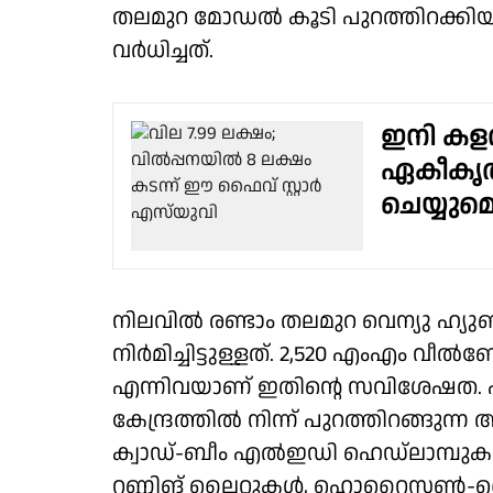
തലമുറ മോഡൽ കൂടി പുറത്തിറക്കി
വർധിച്ചത്.
ഇനി കളറാ
ഏകീകൃത
ചെയ്യുമെ
നിലവിൽ രണ്ടാം തലമുറ വെന്യു ഹ്യുണ
നിർമിച്ചിട്ടുള്ളത്. 2,520 എംഎം വീൽബേ
എന്നിവയാണ് ഇതിൻ്റെ സവിശേഷത. 
കേന്ദ്രത്തിൽ നിന്ന് പുറത്തിറങ്ങുന
ക്വാഡ്-ബീം എൽഇഡി ഹെഡ്‌ലാമ്പ
റണ്ണിങ് ലൈറ്റുകൾ, ഹൊറൈസൺ-സ്