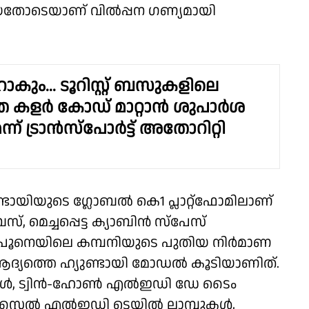
യതോടെയാണ് വിൽപ്പന ഗണ്യമായി
കും... ടൂറിസ്റ്റ് ബസുകളിലെ
 കളർ കോഡ് മാറ്റാൻ ശുപാർശ
ന്ന് ട്രാൻസ്പോർട്ട് അതോറിറ്റി
്ടായിയുടെ ഗ്ലോബൽ കെ1 പ്ലാറ്റ്‌ഫോമിലാണ്
സ്, മെച്ചപ്പെട്ട ക്യാബിൻ സ്‌പേസ്
പൂനെയിലെ കമ്പനിയുടെ പുതിയ നിർമാണ
്ന ആദ്യത്തെ ഹ്യുണ്ടായി മോഡൽ കൂടിയാണിത്.
ുകൾ, ട്വിൻ-ഹോൺ എൽഇഡി ഡേ ടൈം
റ്റൈൽ എൽഇഡി ടെയിൽ ലാമ്പുകൾ,