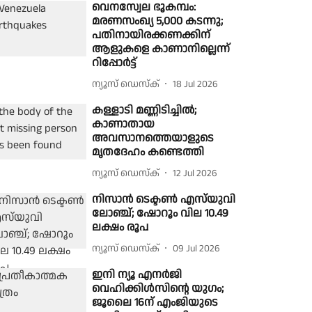
വെനസ്വേല ഭൂകമ്പം:
മരണസംഖ്യ 5,000 കടന്നു;
പതിനായിരക്കണക്കിന്
ആളുകളെ കാണാനില്ലെന്ന്
റിപ്പോർട്ട്
ന്യൂസ് ഡെസ്ക്
18 Jul 2026
കള്ളാടി മണ്ണിടിച്ചിൽ;
കാണാതായ
അവസാനത്തെയാളുടെ
മൃതദേഹം കണ്ടെത്തി
ന്യൂസ് ഡെസ്ക്
12 Jul 2026
നിസാൻ ടെക്ടൺ എസ്‌യുവി
ലോഞ്ച്; ഷോറൂം വില 10.49
ലക്ഷം രൂപ
ന്യൂസ് ഡെസ്ക്
09 Jul 2026
ഇനി ന്യൂ എനർജി
വെഹിക്കിൾസിന്റെ യുഗം;
ജൂലൈ 16ന് എംജിയുടെ