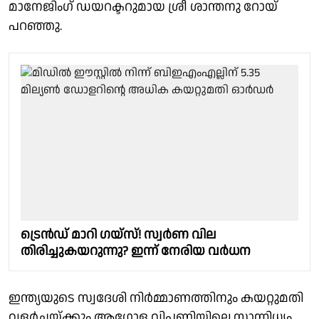
മാനേജിംഗ് ഡയറക്ടറുമായ ശ്രീ ശാന്തനു റോയ്
പറഞ്ഞു.
ട്രെൻഡ് മാറി ഗയ്സ്! സ്വർണ വില
തിരിച്ചുകയറുന്നു? ഇന്ന് നേരിയ വർധന
ഇന്ത്യയുടെ സ്വദേശി നിര്‍മ്മാണത്തിനും കയറ്റുമതി
വളര്‍ച്ചയ്ക്കും ആഗോള വിപണിയിലെ സാന്നിധ്യം