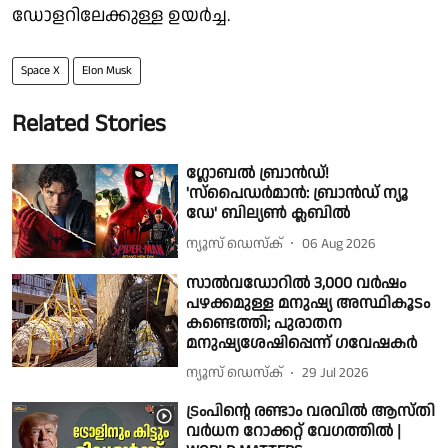
ഡോളറിലേക്കുള്ള ഉയർച്ച.
Space X
Elon Musk
Related Stories
ഗ്ലോബൽ ബ്രാൻഡ്!
'സ്പൈഡർമാൻ: ബ്രാൻഡ് ന്യൂ
ഡേ' ബില്യൺ ക്ലബിൽ
ന്യൂസ് ഡെസ്ക്
06 Aug 2026
സാൽവഡോറിൽ 3,000 വർഷം
പഴക്കമുള്ള മനുഷ്യ അസ്ഥികൂടം
കണ്ടെത്തി; പുരാതന
മനുഷ്യശേഷിപ്പെന്ന് ഗവേഷകർ
ന്യൂസ് ഡെസ്ക്
29 Jul 2026
ട്രംപിന്റെ രണ്ടാം വരവില്‍ ആസ്തി
വര്‍ധന റോക്കറ്റ് വേഗത്തില്‍ |