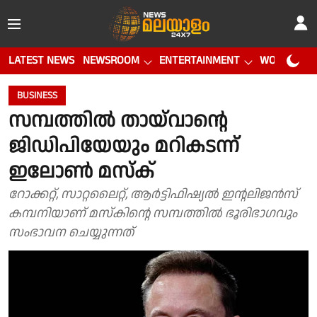
LATEST NEWS
NEWSROOM
ENTERTAINMENT
WORLD CUP
BUSINESS
സമ്പത്തിൽ തായ്‌വാൻ്റെ
ജിഡിപിയേയും മറികടന്ന്
ഇലോൺ മസ്ക്
റോക്കറ്റ്, സാറ്റലൈറ്റ്, ആർട്ടിഫിഷ്യൽ ഇൻ്റലിജൻസ്
കമ്പനിയാണ് മസ്കിൻ്റെ സമ്പത്തിൽ ഭൂരിഭാഗവും
സംഭാവന ചെയ്യുന്നത്