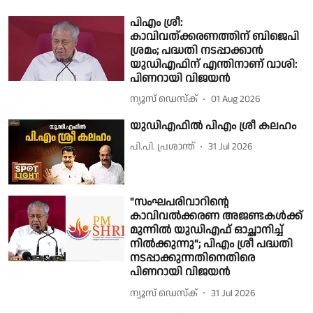
പിഎം ശ്രീ:
കാവിവത്ക്കരണത്തിന് ബിജെപി
ശ്രമം; പദ്ധതി നടപ്പാക്കാൻ
യുഡിഎഫിന് എന്തിനാണ് വാശി:
പിണറായി വിജയന്‍
ന്യൂസ് ഡെസ്ക്
01 Aug 2026
യുഡിഎഫിൽ പിഎം ശ്രീ കലഹം
പി.പി. പ്രശാന്ത്
31 Jul 2026
"സംഘപരിവാറിൻ്റെ
കാവിവൽക്കരണ അജണ്ടകൾക്ക്
മുന്നിൽ യുഡിഎഫ് ഓച്ഛാനിച്ച്
നിൽക്കുന്നു"; പിഎം ശ്രീ പദ്ധതി
നടപ്പാക്കുന്നതിനെതിരെ
പിണറായി വിജയൻ
ന്യൂസ് ഡെസ്ക്
31 Jul 2026