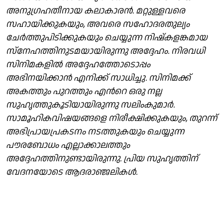
അനുഗ്രഹതീനായ കലാകാരന്‍. മറ്റുള്ളവരെ
സഹായിക്കുകയും, അവരെ സഹോദരതുല്യം
ചേര്‍ത്തുപിടിക്കുകയും ചെയ്യുന്ന നിഷ്കളങ്കമായ
സ്നേഹത്തിനുടമയായിരുന്നു അദ്ദേഹം. നിരവധി
സിനിമകളില്‍ അദ്ദേഹത്തോടൊപ്പം
അഭിനയിക്കാന്‍ എനിക്ക് സാധിച്ചു. സിനിമക്ക്
അകത്തും പുറത്തും എന്‍റെ ഒരു നല്ല
സുഹൃത്തുകൂടിയായിരുന്നു സലിംകുമാര്‍.
സാമൂഹികവിഷയങ്ങളെ നിരീക്ഷിക്കുകയും, തുറന്ന്
അഭിപ്രായപ്രകടനം നടത്തുകയും ചെയ്യുന്ന
പൗരബോധം എല്ലാക്കാലത്തും
അദ്ദേഹത്തിനുണ്ടായിരുന്നു. പ്രിയ സുഹൃത്തിന്‌
വേദനയോടെ ആദരാഞ്ജലികൾ.