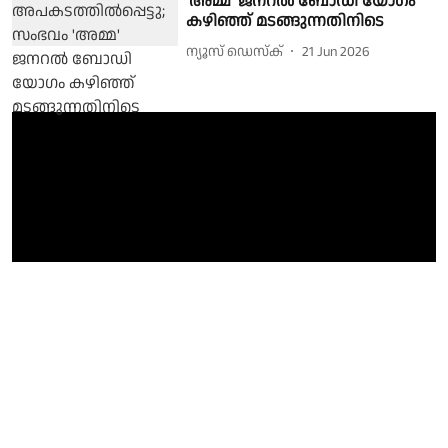
'അമ്മ' ജനറൽ ബോഡി യോഗം
കഴിഞ്ഞ് മടങ്ങുന്നതിനിടെ
ന്യൂസ് ഡെസ്ക്
21 Jun 2026