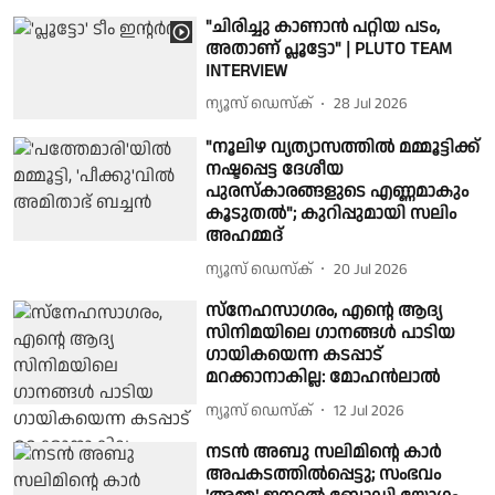
"ചിരിച്ചു കാണാൻ പറ്റിയ പടം,
അതാണ് പ്ലൂട്ടോ" | PLUTO TEAM
INTERVIEW
ന്യൂസ് ഡെസ്ക്
28 Jul 2026
"നൂലിഴ വ്യത്യാസത്തിൽ മമ്മൂട്ടിക്ക്
നഷ്ടപ്പെട്ട ദേശീയ
പുരസ്കാരങ്ങളുടെ എണ്ണമാകും
കൂടുതൽ"; കുറിപ്പുമായി സലിം
അഹമ്മദ്
ന്യൂസ് ഡെസ്ക്
20 Jul 2026
സ്നേഹസാഗരം, എന്റെ ആദ്യ
സിനിമയിലെ ഗാനങ്ങൾ പാടിയ
ഗായികയെന്ന കടപ്പാട്
മറക്കാനാകില്ല: മോഹൻലാൽ
ന്യൂസ് ഡെസ്ക്
12 Jul 2026
നടൻ അബു സലിമിന്റെ കാർ
അപകടത്തിൽപ്പെട്ടു; സംഭവം