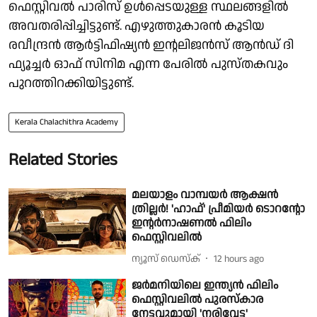
ഫെസ്റ്റിവല്‍ പാരിസ് ഉള്‍പ്പെടയുള്ള സ്ഥലങ്ങളില്‍
അവതരിപ്പിച്ചിട്ടുണ്ട്. എഴുത്തുകാരന്‍ കൂടിയ
രവീന്ദ്രന്‍ ആര്‍ട്ടിഫിഷ്യന്‍ ഇന്റലിജന്‍സ് ആന്‍ഡ് ദി
ഫ്യൂച്ചര്‍ ഓഫ് സിനിമ എന്ന പേരില്‍ പുസ്തകവും
പുറത്തിറക്കിയിട്ടുണ്ട്.
Kerala Chalachithra Academy
Related Stories
മലയാളം വാമ്പയർ ആക്ഷൻ
ത്രില്ലർ! 'ഹാഫ്' പ്രീമിയർ ടൊറന്റോ
ഇന്റർനാഷണൽ ഫിലിം
ഫെസ്റ്റിവലിൽ
ന്യൂസ് ഡെസ്ക്
12 hours ago
ജർമനിയിലെ ഇന്ത്യൻ ഫിലിം
ഫെസ്റ്റിവലിൽ പുരസ്കാര
നേട്ടവുമായി 'നരിവേട്ട'