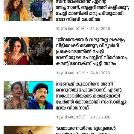
സിനിമാക്കാരൻ' എന്റെ
അച്ഛനാണ്, ആളറിഞ്ഞ് കളിക്കൂ";
പേളി മാണിക്ക് മറുപടിയുമായി
ജോ സിബി മലയിൽ
ന്യൂസ് ഡെസ്ക്
24 Jul 2026
"ജീവനേക്കാൾ വലുതല്ല ലക്ഷ്യം,
വീട്ടിലേക്ക് മടങ്ങൂ"; വിദ്യാർഥി
പ്രക്ഷോഭത്തിൽ പേളി
മാണിയുടെ പോസ്റ്റിന് വിമർശനം,
കമന്റ് ബോക്സ് പൂട്ടി താരം
ന്യൂസ് ഡെസ്ക്
24 Jul 2026
ഗണേഷ് കുമാറിനെ അന്ന്
വെറുത്തുപോയതാണ്, എന്റെ
സഹോദരിയുടെ മക്കളുമായി
ചേർത്ത് മോശമായി സംസാരിച്ചു:
മായ വിശ്വനാഥ്
ന്യൂസ് ഡെസ്ക്
20 Jul 2026
'രാമായണ'യിലെ ദൃശ്യങ്ങൾ