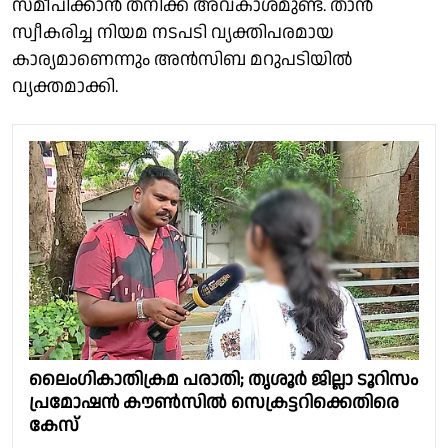
സമീപിക്കാൻ തനിക്ക് അവകാശമുണ്ട്. താൻ
സ്വീകരിച്ച നിയമ നടപടി വ്യക്തിപരമായ
കാര്യമാണെന്നും അൻസിബ മറുപടിയിൽ
വ്യക്തമാക്കി.
ലൈംഗികാതിക്രമ പരാതി; തൃശൂർ ജില്ലാ ടൂറിസം
പ്രമോഷൻ കൗൺസിൽ സെക്രട്ടറിക്കെതിരെ
കേസ്