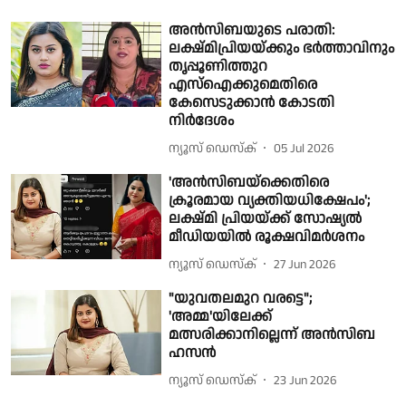
അൻസിബയുടെ പരാതി:
ലക്ഷ്മിപ്രിയയ്ക്കും ഭർത്താവിനും
തൃപ്പൂണിത്തുറ
എസ്ഐക്കുമെതിരെ
കേസെടുക്കാൻ കോടതി
നിർദേശം
ന്യൂസ് ഡെസ്ക്
05 Jul 2026
'അന്‍സിബയ്‌ക്കെതിരെ
ക്രൂരമായ വ്യക്തിയധിക്ഷേപം';
ലക്ഷ്മി പ്രിയയ്ക്ക് സോഷ്യൽ
മീഡിയയിൽ രൂക്ഷവിമര്‍ശനം
ന്യൂസ് ഡെസ്ക്
27 Jun 2026
"യുവതലമുറ വരട്ടെ";
'അമ്മ'യിലേക്ക്
മത്സരിക്കാനില്ലെന്ന് അൻസിബ
ഹസൻ
ന്യൂസ് ഡെസ്ക്
23 Jun 2026