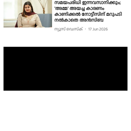
സമയപരിധി ഇന്നവസാനിക്കും;
'അമ്മ' അയച്ച കാരണം
കാണിക്കൽ നോട്ടീസിന് മറുപടി
നൽകാതെ അൻസിബ
ന്യൂസ് ഡെസ്ക്
17 Jun 2026