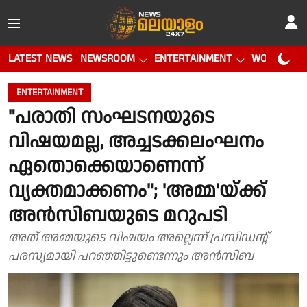
LATEST NEWS
NEWSROOM
ENTERTAINMENT
WORLD CUP
ENTERTAINMENT
"പരാതി സംഘടനയുടെ
വിഷയമല്ല, അച്ചടക്കലംഘനം
ഏതൊക്കെയാണെന്ന്
വ്യക്തമാക്കണം"; 'അമ്മ'യ്ക്ക്
അന്‍സിബയുടെ മറുപടി
അത് അമ്മയുടെ വിഷയം അല്ലെന്ന് പ്രസിഡൻ്റ്
പരസ്യമായി പറഞ്ഞിട്ടുണ്ടെന്നും അന്‍സിബ