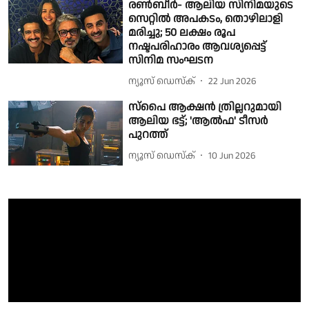
രൺബീർ- ആലിയ സിനിമയുടെ
സെറ്റിൽ അപകടം, തൊഴിലാളി
മരിച്ചു; 50 ലക്ഷം രൂപ
നഷ്ടപരിഹാരം ആവശ്യപ്പെട്ട്
സിനിമ സംഘടന
ന്യൂസ് ഡെസ്ക്
22 Jun 2026
സ്പൈ ആക്ഷൻ ത്രില്ലറുമായി
ആലിയ ഭട്ട്; 'ആൽഫ' ടീസർ
പുറത്ത്
ന്യൂസ് ഡെസ്ക്
10 Jun 2026