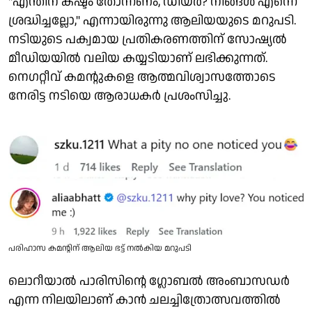
"എന്തിന് കഷ്ടം തോന്നണം, ഡിയർ? നിങ്ങൾ എന്നെ
ശ്രദ്ധിച്ചല്ലോ," എന്നായിരുന്നു ആലിയയുടെ മറുപടി.
നടിയുടെ പക്വമായ പ്രതികരണത്തിന് സോഷ്യൽ
മീഡിയയിൽ വലിയ കയ്യടിയാണ് ലഭിക്കുന്നത്.
നെഗറ്റീവ് കമന്റുകളെ ആത്മവിശ്വാസത്തോടെ
നേരിട്ട നടിയെ ആരാധകർ പ്രശംസിച്ചു.
പരിഹാസ കമന്റിന് ആലിയ ഭട്ട് നൽകിയ മറുപടി
ലൊറീയാൽ പാരിസിന്റെ ഗ്ലോബൽ അംബാസഡർ
എന്ന നിലയിലാണ് കാൻ ചലച്ചിത്രോത്സവത്തിൽ