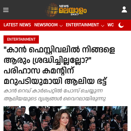
LATEST NEWS
NEWSROOM
ENTERTAINMENT
WORLD CUP
ENTERTAINMENT
"കാൻ ഫെസ്റ്റിവലിൽ നിങ്ങളെ
ആരും ശ്രദ്ധിച്ചില്ലല്ലോ?"
പരിഹാസ കമന്റിന്
മറുപടിയുമായി ആലിയ ഭട്ട്
കാൻ റെഡ് കാർപെറ്റിൽ പോസ് ചെയ്യുന്ന
ആലിയയുടെ ദൃശ്യങ്ങൾ വൈറലായിരുന്നു