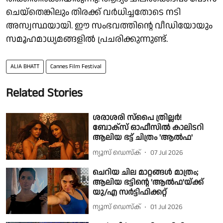
ചെയ്തെങ്കിലും തിരക്ക് വർധിച്ചതോടെ നടി
അസ്വസ്ഥയായി. ഈ സംഭവത്തിന്റെ വീഡിയോയും
സമൂഹമാധ്യമങ്ങളിൽ പ്രചരിക്കുന്നുണ്ട്.
ALIA BHATT
Cannes Film Festival
Related Stories
ശരാശരി സ്പൈ ത്രില്ലർ!
ബോക്സ് ഓഫീസിൽ കാലിടറി
ആലിയ ഭട്ട് ചിത്രം 'ആൽഫ'
ന്യൂസ് ഡെസ്ക്
07 Jul 2026
ചെറിയ ചില മാറ്റങ്ങൾ മാത്രം;
ആലിയ ഭട്ടിന്റെ 'ആൽഫ'യ്ക്ക്
യു/എ സർട്ടിഫിക്കറ്റ്
ന്യൂസ് ഡെസ്ക്
01 Jul 2026