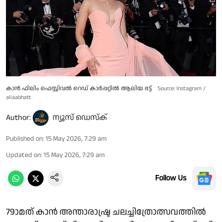
കാൻ ഫിലിം ഫെസ്റ്റിവൽ റെഡ് കാർപ്പറ്റിൽ ആലിയ ഭട്ട്
Source: Instagram /
aliaabhatt
Author:
ന്യൂസ് ഡെസ്ക്
Published on
:
15 May 2026, 7:29 am
Updated on
:
15 May 2026, 7:29 am
Follow Us
79ാമത് കാൻ അന്താരാഷ്ട്ര ചലച്ചിത്രോത്സവത്തിൽ