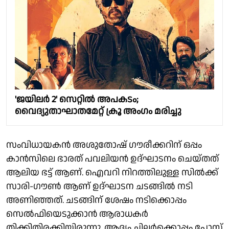
'ജയിലർ 2' സെറ്റിൽ അപകടം;
വൈദ്യുതാഘാതമേറ്റ് ക്രൂ അംഗം മരിച്ചു
സംവിധായകൻ അശുതോഷ് ഗൗരീക്കറിന് ഒപ്പം
കാൻസിലെ ഭാരത് പവലിയൻ ഉദ്ഘാടനം ചെയ്തത്
ആലിയ ഭട്ട് ആണ്. ഐവറി നിറത്തിലുള്ള സിൽക്ക്
സാരി-ഗൗൺ ആണ് ഉദ്ഘാടന ചടങ്ങിൽ നടി
അണിഞ്ഞത്. ചടങ്ങിന് ശേഷം നടിക്കൊപ്പം
സെൽഫിയെടുക്കാൻ ആരാധകർ
തിക്കിതിരക്കിയിരുന്നു. ആദ്യം ചിലർക്കൊപ്പം പോസ്