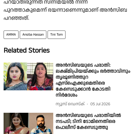
പറയാതിരുന്നത് സിനിമയിൽ നിന്ന്
പുറത്താകുമെന്ന് ഭയന്നാണെന്നുമാണ് അൻസിബ
പറഞ്ഞത്.
AMMA
Ansiba Hassan
Tini Tom
Related Stories
അൻസിബയുടെ പരാതി:
ലക്ഷ്മിപ്രിയയ്ക്കും ഭർത്താവിനും
തൃപ്പൂണിത്തുറ
എസ്ഐക്കുമെതിരെ
കേസെടുക്കാൻ കോടതി
നിർദേശം
ന്യൂസ് ഡെസ്ക്
05 Jul 2026
അൻസിബയുടെ പരാതിയില്‍
നടപടി; ടിനി ടോമിനെതിരെ
പൊലീസ് കേസെടുത്തു