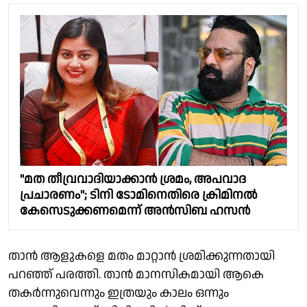
"മത തീവ്രവാദിയാക്കാൻ ശ്രമം, അപവാദ
പ്രചാരണം"; ടിനി ടോമിനെതിരെ ക്രിമിനൽ
കേസെടുക്കണമെന്ന് അൻസിബ ഹസൻ
താൻ ആളുകളെ മതം മാറ്റാൻ ശ്രമിക്കുന്നതായി
പറഞ്ഞ് പരത്തി. താൻ മാനസികമായി ആകെ
തകർന്നുവെന്നും ഇത്രയും കാലം ഒന്നും