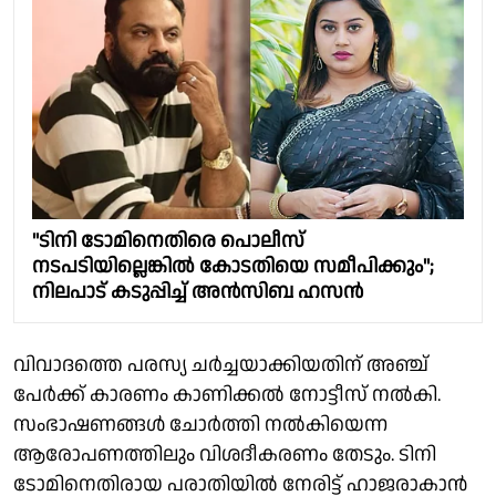
"ടിനി ടോമിനെതിരെ പൊലീസ്
നടപടിയില്ലെങ്കിൽ കോടതിയെ സമീപിക്കും";
നിലപാട് കടുപ്പിച്ച് അൻസിബ ഹസൻ
വിവാദത്തെ പരസ്യ ചർച്ചയാക്കിയതിന് അഞ്ച്
പേർക്ക് കാരണം കാണിക്കൽ നോട്ടീസ് നൽകി.
സംഭാഷണങ്ങൾ ചോർത്തി നൽകിയെന്ന
ആരോപണത്തിലും വിശദീകരണം തേടും. ടിനി
ടോമിനെതിരായ പരാതിയിൽ നേരിട്ട് ഹാജരാകാൻ