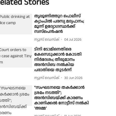
elated Stories
തൃപ്പൂണിത്തുറ പൊലീസ്
ക്യാംപിൽ പരസ്യ മദ്യപാനം;
മൂന്ന് ഉദ്യോഗസ്ഥർക്ക്
സസ്പെൻഷൻ
ന്യൂസ് ഡെസ്ക്
04 Jul 2026
ടിനി ടോമിനെതിരെ
കേസെടുക്കാൻ കോടതി
നിർദേശം; തീരുമാനം
അൻസിബ നൽകിയ
പരാതിയെ തുടർന്ന്
ന്യൂസ് ഡെസ്ക്
30 Jun 2026
"സംഘടനയെ തകർക്കാൻ
ശ്രമം നടത്തി";
അൻസിബയ്ക്ക് കാരണം
കാണിക്കൽ നോട്ടീസ് നൽകി
'അമ്മ'