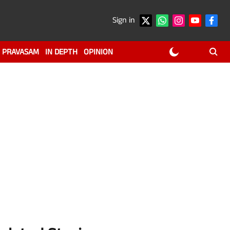
Sign in
PRAVASAM
IN DEPTH
OPINION