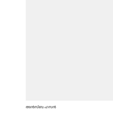
അൻസിബ ഹസൻ