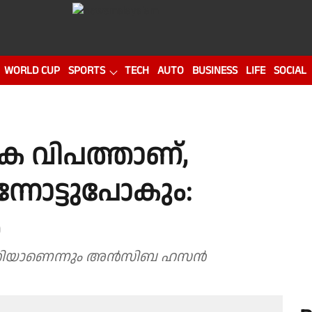
WORLD CUP
SPORTS
TECH
AUTO
BUSINESS
LIFE
SOCIAL
ക വിപത്താണ്,
്നോട്ടുപോകും:
ൻ
പരാതിയാണെന്നും അൻസിബ ഹസൻ