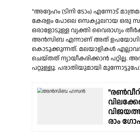
"അദ്ദേഹം (ടിനി ടോം) എന്നോട് മാത്
കേരളം പോലെ സെക്യുലറായ ഒരു സം
ഒരാളോടുള്ള വ്യക്തി വൈരാഗ്യം തീർക്ക
അൻസിബ എന്നാണ് അത് ഉപയോഗിച്ചേക
കൊടുക്കുന്നത്. മലയാളികൾ എല്ലാവർക്
ചെയ്തത് ന്യായീകരിക്കാൻ പറ്റില്ല. 
പറ്റുള്ളൂ. പരാതിയുമായി മുന്നോട്ടുപോ
"രൺവീറ
വിലക്കേണ
വിജയത്തി
രാം ഗോ