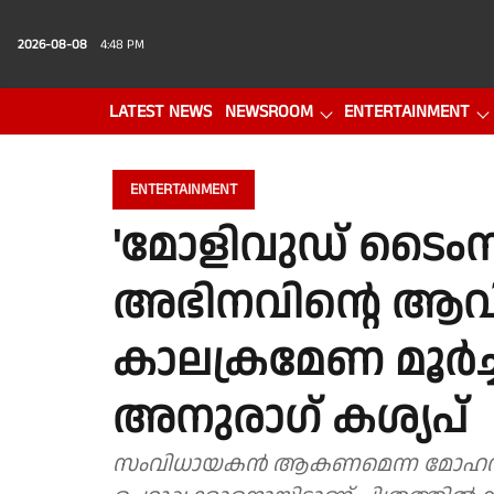
2026-08-08
4:48 PM
LATEST NEWS
NEWSROOM
ENTERTAINMENT
PHOTO GALLERY
VIDEO
ENTERTAINMENT
'മോളിവുഡ് ടൈംസ്' 
അഭിനവിന്റെ ആവ
കാലക്രമേണ മൂർച്
അനുരാഗ് കശ്യപ്
സംവിധായകൻ ആകണമെന്ന മോഹവുമായ