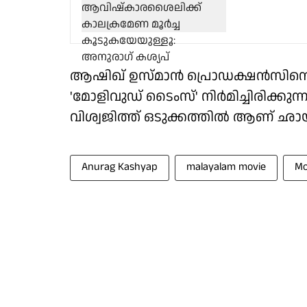
ആഷിഖ് ഉസ്മാന്‍ പ്രൊഡക്ഷന്‍സിന
'മോളിവുഡ് ടൈംസ്' നിര്‍മിച്ചിരിക്ക
വിശ്വജിത്ത് ഒടുക്കത്തിൽ ആണ് ഛായാ
Anurag Kashyap
malayalam movie
Mo