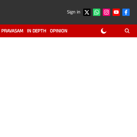
Sign in
PRAVASAM
IN DEPTH
OPINION