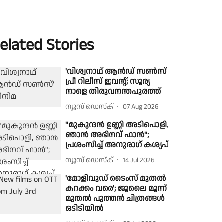
elated Stories
'വിശ്വനാഥ് ആൻഡ് സൺസ്'
പ്രീ റിലീസ് ഇവന്റ്; സൂര്യ
നാളെ തിരുവനന്തപുരത്ത്
ന്യൂസ് ഡെസ്ക്
07 Aug 2026
"മുകുന്ദൻ ഉണ്ണി അടിപൊളി,
ഞാൻ അഭിനവ് ഫാൻ";
പ്രശംസിച്ച് അനുരാഗ് കശ്യപ്
ന്യൂസ് ഡെസ്ക്
14 Jul 2026
'മോളിവുഡ് ടൈംസ് മുതൽ
കറക്കം വരെ'; ജൂലൈ മൂന്ന്
മുതൽ പുത്തൻ ചിത്രങ്ങൾ
ഒടിടിയിൽ