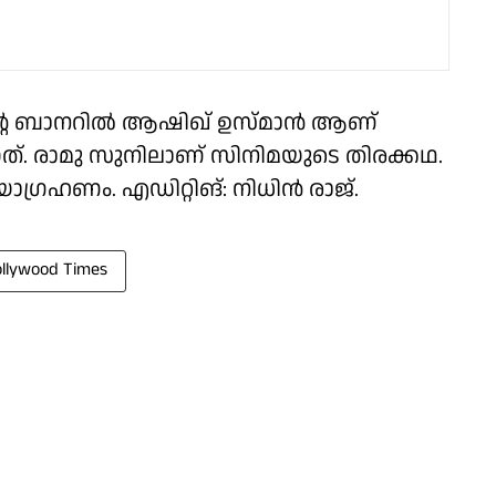
്റെ ബാനറില്‍ ആഷിഖ് ഉസ്മാന്‍ ആണ്
ുന്നത്. രാമു സുനിലാണ് സിനിമയുടെ തിരക്കഥ.
ഗ്രഹണം. എഡിറ്റിങ്: നിധിൻ രാജ്.
llywood Times