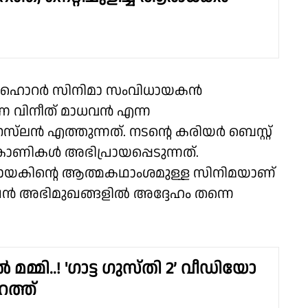
രു ഹൊറർ സിനിമാ സംവിധായകൻ
 വിനീത് മാധവൻ എന്ന
നസ്‌ലൻ എത്തുന്നത്. നടന്റെ കരിയർ ബെസ്റ്റ്
കാണികൾ അഭിപ്രായപ്പെടുന്നത്.
യകിൻ്റെ ആത്മകഥാംശമുള്ള സിനിമ‌യാണ്
ഷൻ അഭിമുഖങ്ങളിൽ അദ്ദേഹം തന്നെ
 മമ്മി..! 'ഗാട്ട ഗുസ്തി 2’ വീഡിയോ
റത്ത്