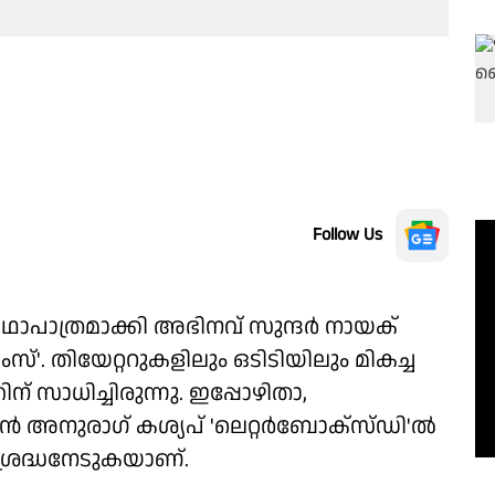
Follow Us
കഥാപാത്രമാക്കി അഭിനവ് സുന്ദർ നായക്
്'. തിയേറ്ററുകളിലും ഒടിടിയിലും മികച്ച
് സാധിച്ചിരുന്നു. ഇപ്പോഴിതാ,
കൻ അനുരാഗ് കശ്യപ് 'ലെറ്റർബോക്സ്ഡി'ൽ
 ശ്രദ്ധനേടുകയാണ്.