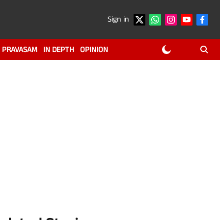
Sign in
PRAVASAM
IN DEPTH
OPINION