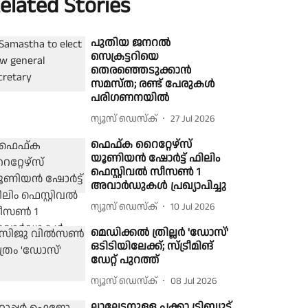
elated Stories
പുതിയ ജനറൽ
സെക്രട്ടറിയെ
തെരഞ്ഞെടുക്കാൻ
സമസ്ത; രണ്ട് പേരുകൾ
പരിഗണനയിൽ
ന്യൂസ് ഡെസ്ക്
27 Jul 2026
ഫെഫ്ക റൈറ്റേഴ്സ്
യൂണിയൻ ഷോർട്ട് ഫിലിം
ഫെസ്റ്റിവൽ സീസൺ 1
അവാർഡുകൾ പ്രഖ്യാപിച്ചു
ന്യൂസ് ഡെസ്ക്
10 Jul 2026
മെഡിക്കൽ ത്രില്ലർ 'ഡോസ്'
ഒടിടിയിലേക്ക്; സ്ട്രീമിങ്
ഡേറ്റ് പുറത്ത്
ന്യൂസ് ഡെസ്ക്
08 Jul 2026
ലാലേട്ടനുള്ള പക്കാ ട്രിബ്യൂട്ട്