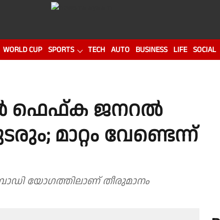
WORLD CUP
SPORTS
TECH
AUTO
BUSINESS
LIFE
SOCIAL
ണൻ ഫെഫ്‌ക ജനറൽ
രും; മാറ്റം വേണ്ടെന്ന്
ോഡി യോഗത്തിലാണ് തീരുമാനം