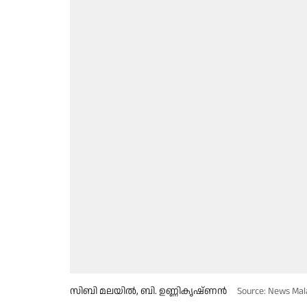
സിബി മലയിൽ, ബി. ഉണ്ണികൃഷ്ണൻ
Source: News Mal