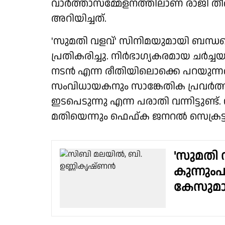
വാർത്താസമ്മേളനത്തിലാണ് രാജി ത
അറിയിച്ചത്.
'സുമതി വളവ്' സിനിമയുമായി ബന്ധപ്പ
പ്രതികരിച്ചു. നിർഭാഗ്യകരമായ ചർച്
നടൻ എന്ന രീതിയിലൊക്കെ പറയുന്നത് 
സംവിധായകനും സാങ്കേതിക പ്രവർത്
ഇടപെടുന്നു എന്ന പരാതി വന്നിട്ടുണ
മതിയെന്നും ഫെഫ്ക ജനറൽ സെക്രട്ട
'സുമതി വ
കുന്നും
കേസുമായ