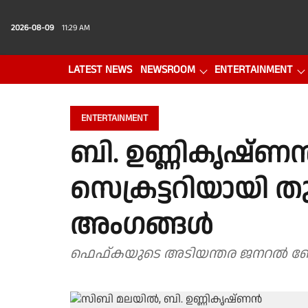
2026-08-09
11:29 AM
LATEST NEWS
NEWSROOM
ENTERTAINMENT
PHOTO GALLERY
VIDEO
ENTERTAINMENT
ബി. ഉണ്ണികൃഷ്
സെക്രട്ടറിയായി തുട
അംഗങ്ങൾ
ഫെഫ്‌കയുടെ അടിയന്തര ജനറൽ ബ