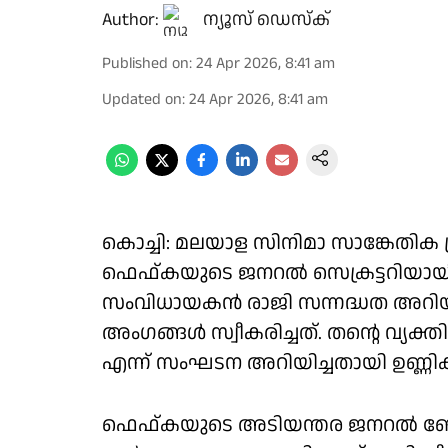
Author:
ന്യൂസ് ഡെസ്ക്
Published on
:
24 Apr 2026, 8:41 am
Updated on
:
24 Apr 2026, 8:41 am
കൊച്ചി: മലയാള സിനിമാ സാങ്കേത
ഫെഫ്‌കയുടെ ജനറൽ സെക്രട്ടറിയായി
സംവിധായകൻ രാജി സന്നദ്ധത അറിയിച്ച
അംഗങ്ങൾ സ്വീകരിച്ചത്. തന്റെ വ്
എന്ന് സംഘടന അറിയിച്ചതായി ഉണ്ണ
ഫെഫ്‌കയുടെ അടിയന്തര ജനറൽ ബോഡ