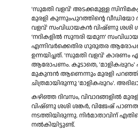
'സുമതി വളവ്' അടക്കമുള്ള സിനിമകള
മുരളി കുന്നുംപുറത്തിന്റെ വീഡിയോ 
വളവ്’ സംവിധായകൻ വിഷ്ണു ശശി ശങ്ക
‘നദികളിൽ സുന്ദരി യമുന’ സംവിധാ
എന്നിവർക്കെതിര ഗുരുതര ആരോപ
ഉന്നയിച്ചത്. 'സുമതി വളവ്' കാരണം ഏ
ആരോപണം. കൂടാതെ, 'മാളികപ്പുറം' 
മുകുന്ദൻ ആണെന്നും മുരളി പറഞ്ഞിര
ചിത്രമായിരുന്നു 'മാളികപ്പുറം'. അഭി
കഴിഞ്ഞ ദിവസം, വിവാദങ്ങളിൽ മുരളി
വിഷ്ണു ശശി ശങ്കർ, വിജേഷ് പാണത്ത
നടത്തിയിരുന്നു. നിർമാതാവിന് എതി
നൽകിയിട്ടുണ്ട്.