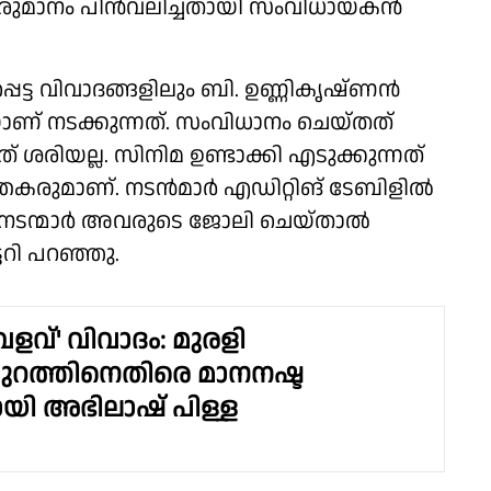
ീരുമാനം പിൻവലിച്ചതായി സംവിധായകൻ
െട്ട വിവാദങ്ങളിലും ബി. ഉണ്ണികൃഷ്ണൻ
ചയാണ് നടക്കുന്നത്. സംവിധാനം ചെയ്തത്
ശരിയല്ല. സിനിമ ഉണ്ടാക്കി എടുക്കുന്നത്
തകരുമാണ്. നടൻമാർ എഡിറ്റിങ് ടേബിളിൽ
്ട്. നടന്മാർ അവരുടെ ജോലി ചെയ്താൽ
റി പറഞ്ഞു.
ളവ്' വിവാദം: മുരളി
പുറത്തിനെതിരെ മാനനഷ്ട
ി അഭിലാഷ് പിള്ള