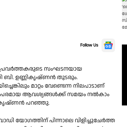
Follow Us
ിക പ്രവർത്തകരുടെ സംഘടനയായ
 ബി. ഉണ്ണികൃഷ്ണൻ തുടരും.
െങ്കിലും മാറ്റം വേണ്ടെന്ന നിലപാടാണ്
യക്തിപരമായ ആവശ്യങ്ങൾക്ക് സമയം നൽകാം
ികൃഷ്ണൻ പറഞ്ഞു.
ി യോഗത്തിന് പിന്നാലെ വിളിച്ചുചേർത്ത