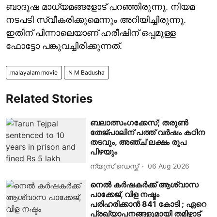
ബാദുഷ മാധ്യമങ്ങളോട് പറഞ്ഞിരുന്നു. നിയമ
നടപടി സ്വീകരിക്കുമെന്നും അറിയിച്ചിരുന്നു.
ഇതിന് പിന്നാലെയാണ് ഹരീഷിന് ഒപ്പമുള്ള
ഫോട്ടോ പങ്കുവച്ചിരിക്കുന്നത്.
malayalam movie
N M Badusha
Related Stories
ബലാത്സംഗക്കേസ്; തരുൺ
തേജ്‌പാലിന് പത്ത് വർഷം കഠിന
തടവും, അഞ്ച് ലക്ഷം രൂപ
പിഴയും
ന്യൂസ് ഡെസ്ക്
06 Aug 2026
നെൽ കർഷകർക്ക് ആശ്വാസ
പാക്കേജ്, വിള നഷ്ടം
പരിഹരിക്കാൻ 841 കോടി ; ഏറെ
പ്രഖ്യാപനങ്ങളുമായി തമിഴ്നാട്