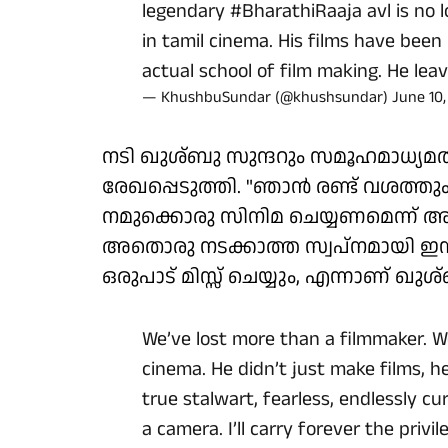
legendary
#BharathiRaaja
avl is no 
in tamil cinema. His films have bee
actual school of film making. He le
— KhushbuSundar (@khushsundar)
June 10
നടി ഖുശ്ബു സുന്ദറും സമൂഹമാധ്യ
രേഖപ്പെടുത്തി. "ഞാൻ രണ്ട് വശത്തും
നമുക്കൊരു സിനിമ ചെയ്യണമെന്ന് അദ
അതൊരു നടക്കാത്ത സ്വപ്നമായി ഇ
ഒരുപാട് മിസ്സ് ചെയ്യും, എന്നാണ് ഖുശ്
We’ve lost more than a filmmaker. W
cinema. He didn’t just make films, h
true stalwart, fearless, endlessly cu
a camera. I’ll carry forever the privi