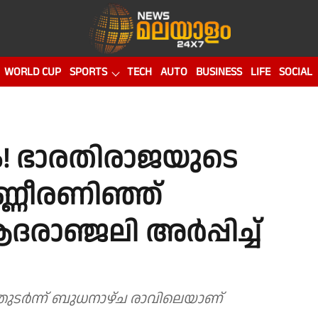
WORLD CUP
SPORTS
TECH
AUTO
BUSINESS
LIFE
SOCIAL
! ഭാരതിരാജയുടെ
്ണീരണിഞ്ഞ്
ാഞ്ജലി അർപ്പിച്ച്
ര്‍ന്ന് ബുധനാഴ്ച രാവിലെയാണ്