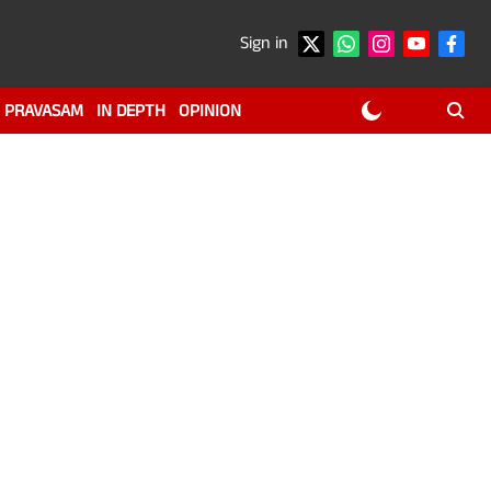
Sign in
PRAVASAM
IN DEPTH
OPINION