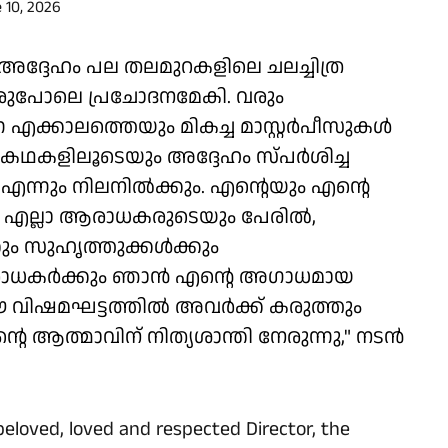
 10, 2026
 അദ്ദേഹം പല തലമുറകളിലെ ചലച്ചിത്ര
 ഒരുപോലെ പ്രചോദനമേകി. വരും
എക്കാലത്തെയും മികച്ച മാസ്റ്റർപീസുകൾ
്ഞ കഥകളിലൂടെയും അദ്ദേഹം സ്പർശിച്ച
്നും നിലനിൽക്കും. എന്റെയും എന്റെ
റെ എല്ലാ ആരാധകരുടെയും പേരിൽ,
ും സുഹൃത്തുക്കൾക്കും
ആരാധകർക്കും ഞാൻ എന്റെ അഗാധമായ
 വിഷമഘട്ടത്തിൽ അവർക്ക് കരുത്തും
്റെ ആത്മാവിന് നിത്യശാന്തി നേരുന്നു," നടൻ
eloved, loved and respected Director, the