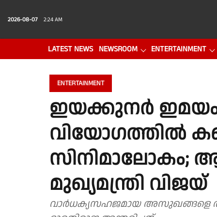
2026-08-07
2:24 AM
LATEST NEWS
NEWSROOM
ENTERTAINMENT
PHOTO GALLERY
VIDEO
ENTERTAINMENT
ഇയക്കുനർ ഇമയം
വിയോഗത്തിൽ കണ
സിനിമാലോകം; ആദര
മുഖ്യമന്ത്രി വിജയ്
വാര്‍ധക്യസഹജമായ അസുഖങ്ങളെ തുട