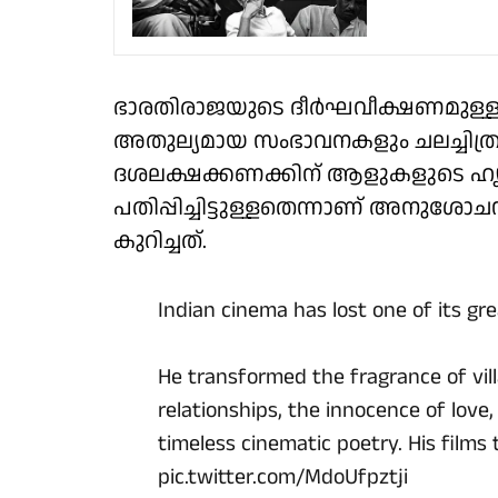
ഭാരതിരാജയുടെ ദീർഘവീക്ഷണമുള്ള 
അതുല്യമായ സംഭാവനകളും ചലച്ചിത്
ദശലക്ഷക്കണക്കിന് ആളുകളുടെ ഹൃദ
പതിപ്പിച്ചിട്ടുള്ളതെന്നാണ് അനുശ
കുറിച്ചത്.
Indian cinema has lost one of its gre
He transformed the fragrance of vil
relationships, the innocence of love
timeless cinematic poetry. His films
pic.twitter.com/MdoUfpztji