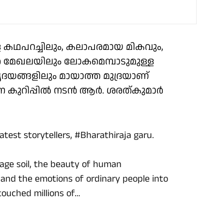
കഥപറച്ചിലും, കലാപരമായ മികവും,
ര മേഖലയിലും ലോകമെമ്പാടുമുള്ള
യങ്ങളിലും മായാത്ത മുദ്രയാണ്
ോചന കുറിപ്പിൽ നടൻ ആർ. ശരത്കുമാർ
atest storytellers,
#Bharathiraja
garu.
lage soil, the beauty of human
, and the emotions of ordinary people into
 touched millions of…