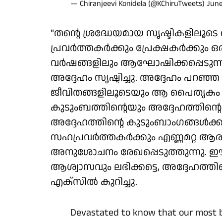
— Chiranjeevi Konidela (@KChiruTweets)
June
"തന്റെ ശ്രദ്ധേയമായ സൃഷ്ടികളിലൂടെ
പ്രവർത്തകർക്കും പ്രേക്ഷകർക്കും
വർഷങ്ങളിലും ആഘോഷിക്കപ്പെടുന്ന 
അദ്ദേഹം സൃഷ്ടിച്ചു. അദ്ദേഹം പറഞ
ജീവിതങ്ങളിലൂടെയും ആ പൈതൃകം എന
കുടുംബത്തിന്റെയും അദ്ദേഹത്തിന്
അദ്ദേഹത്തിന്റെ കുടുംബാംഗങ്ങൾക്ക
സഹപ്രവർത്തകർക്കും എണ്ണമറ്റ 
അനുശോചനം രേഖപ്പെടുത്തുന്നു. ഈ
ആശ്വാസവും ലഭിക്കട്ടെ, അദ്ദേഹത്തിന
എക്സിൽ കുറിച്ചു.
Devastated to know that our most b