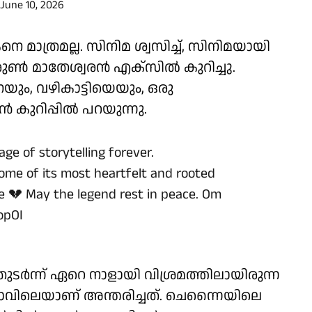
June 10, 2026
നെ മാത്രമല്ല. സിനിമ ശ്വസിച്ച്, സിനിമയായി
രുൺ മാതേശ്വരൻ എക്സിൽ കുറിച്ചു.
നെയും, വഴികാട്ടിയെയും, ഒരു
കുറിപ്പിൽ പറയുന്നു.
e of storytelling forever.
some of its most heartfelt and rooted
le 💔 May the legend rest in peace. Om
opOI
്‍ന്ന് ഏറെ നാളായി വിശ്രമത്തിലായിരുന്ന
രാവിലെയാണ് അന്തരിച്ചത്. ചെന്നൈയിലെ