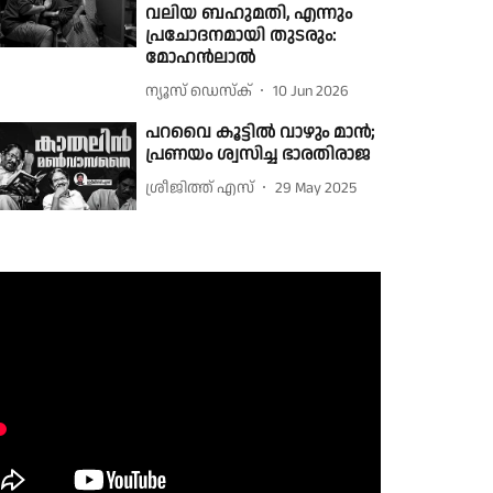
വലിയ ബഹുമതി, എന്നും
പ്രചോദനമായി തുടരും:
മോഹൻലാൽ
ന്യൂസ് ഡെസ്ക്
10 Jun 2026
പറവൈ കൂട്ടിൽ വാഴും മാൻ​;
പ്രണയം ശ്വസിച്ച ഭാരതിരാജ
ശ്രീജിത്ത് എസ്
29 May 2025