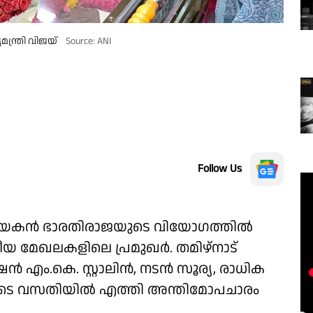
ന്ത്രി വിജയ്
Source: ANI
Follow Us
വിധായകൻ ഭാരതിരാജയുടെ വിയോഗത്തിൽ
്രീയ മേഖലകളിലെ പ്രമുഖർ. തമിഴ്‌നാട്
ഷൻ എം.കെ. സ്റ്റാലിൻ, നടൻ സൂര്യ, രാധിക
ുടെ വസതിയിൽ എത്തി അന്തിമോപചാരം