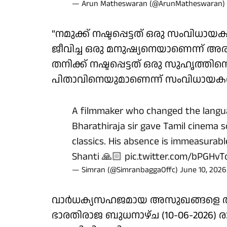
— Arun Matheswaran (@ArunMatheswaran)
"നമുക്ക് നഷ്ടപ്പെട്ടത് ഒരു സംവിധായക
ജീവിച്ച ഒരു മനുഷ്യനെയാണെന്ന് അ
തനിക്ക് നഷ്ടപ്പെട്ടത് ഒരു സുഹൃത്തി
പിതാവിനെയുമാണെന്ന് സംവിധായകൻ 
A filmmaker who changed the languag
Bharathiraja sir gave Tamil cinema 
classics. His absence is immeasurab
Shanti 🙏🏻
pic.twitter.com/bPGHvT
— Simran (@SimranbaggaOffc)
June 10, 2026
വാര്‍ധക്യസഹജമായ അസുഖങ്ങളെ തുടര
ഭാരതിരാജ ബുധനാഴ്ച (10-06-2026) 